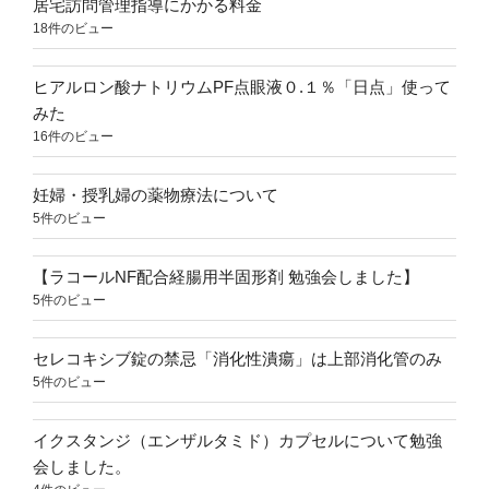
居宅訪問管理指導にかかる料金
18件のビュー
ヒアルロン酸ナトリウムPF点眼液０.１％「日点」使って
みた
16件のビュー
妊婦・授乳婦の薬物療法について
5件のビュー
【ラコールNF配合経腸用半固形剤 勉強会しました】
5件のビュー
セレコキシブ錠の禁忌「消化性潰瘍」は上部消化管のみ
5件のビュー
イクスタンジ（エンザルタミド）カプセルについて勉強
会しました。