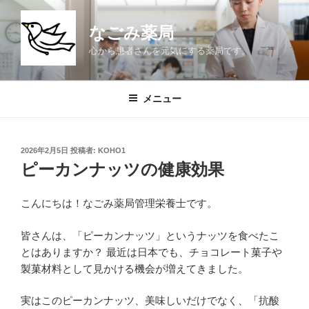
コ
ン
なごみ薬局
テ
心から患者さんを元気にする薬局です。
ン
ツ
へ
メニュー
ス
キ
ッ
投
2026年2月5日
投稿者:
KOHO1
プ
稿
ピーカンナッツの健康効果
日:
こんにちは！なごみ薬局管理栄養士です。
皆さんは、「ピーカンナッツ」というナッツを食べたこ
とはありますか？ 最近は日本でも、チョコレート菓子や
製菓材料として見かける機会が増えてきました。
実はこのピーカンナッツ、美味しいだけでなく、「抗酸