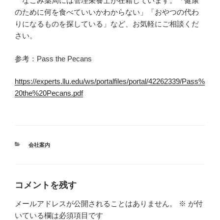
なごみ薬局には管理栄養士が在籍しています。「健康
のために何を食べていいかわからない」「おやつの代わ
りになるものを探している」など、お気軽にご相談くだ
さい。
参考：Pass the Pecans
https://experts.llu.edu/ws/portalfiles/portal/42262339/Pass%
20the%20Pecans.pdf
カ
会社案内
テ
ゴ
リ
ー
コメントを残す
メールアドレスが公開されることはありません。
※
が付
いている欄は必須項目です