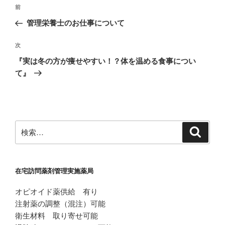
投
前
前
稿
の
管理栄養士のお仕事について
ナ
投
ビ
稿
次
次
ゲ
の
『実は冬の方が痩せやすい！？体を温める食事につい
投
ー
て』
稿
シ
ョ
ン
検
検
索
索:
在宅訪問薬剤管理実施薬局
オピオイド薬供給 有り
注射薬の調整（混注）可能
衛生材料 取り寄せ可能