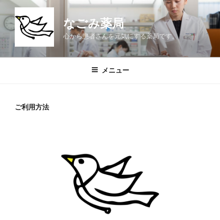
コ
ン
なごみ薬局
テ
心から患者さんを元気にする薬局です。
ン
ツ
へ
メニュー
ス
キ
ッ
ご利用方法
プ