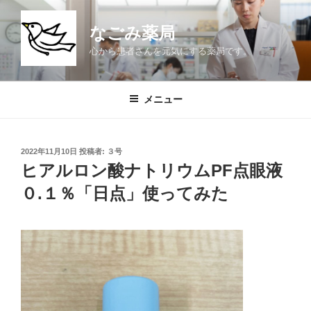
コ
ン
なごみ薬局
テ
心から患者さんを元気にする薬局です。
ン
ツ
へ
メニュー
ス
キ
ッ
投
2022年11月10日
投稿者:
３号
プ
稿
ヒアルロン酸ナトリウムPF点眼液
日:
０.１％「日点」使ってみた