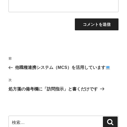
投
前
前
稿
の
他職種連携システム（MCS）を活用しています
ナ
投
ビ
稿
次
次
ゲ
の
処方箋の備考欄に「訪問指示」と書くだけです
投
ー
稿
シ
ョ
ン
検
検
索
索: