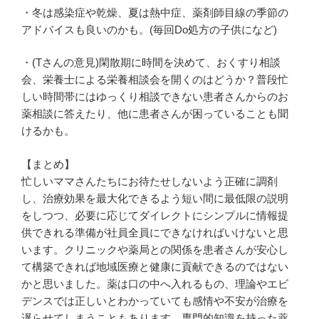
・冬は感染症や乾燥、夏は熱中症、薬剤師目線の季節の
アドバイスも良いのかも。(毎回Do処方の子供になど)
・(Tさんの意見)閑散期に時間を決めて、おくすり相談
会、栄養士による栄養相談会を開くのはどうか？普段忙
しい時間帯にはゆっくり相談できない患者さんからのお
薬相談に答えたり、他に患者さんが困っていることも聞
けるかも。
【まとめ】
忙しいママさんたちにお待たせしないよう正確に調剤
し、治療効果を最大化できるよう短い間に最低限の説明
をしつつ、必要に応じてダイレクトにシンプルに情報提
供できれる準備が社員全員にできなければいけないと思
います。クリニックや薬局との関係を患者さんが安心し
て構築できれば地域医療と健康に貢献できるのではない
かと思いました。薬は口の中へ入れるもの、理論やエビ
デンスでは正しいとわかっていても感情や不安が治療を
遅らせてしまうこともあります。専門的知識を持った薬