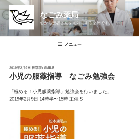
コ
ン
なごみ薬局
テ
心から患者さんを元気にする薬局です。
ン
ツ
へ
メニュー
ス
キ
ッ
投
2019年2月9日
投稿者:
SMILE
プ
稿
小児の服薬指導 なごみ勉強会
日:
「極める！小児服薬指導」勉強会を行いました。
2019年2月9日 14時半〜15時 主催 S