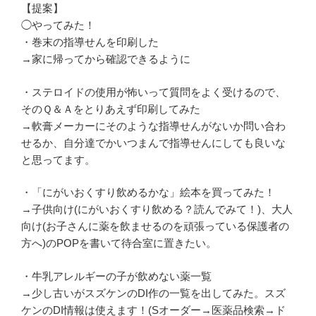
【提案】
◯やってみた！
・巻末の指導せんを印刷した
→家に帰ってから確認できるように
・ステロイドの使用が怖いって質問をよく受けるので、
そのＱ＆Ａをとりあえず印刷してみた
→軟膏メーカーにそのような指導せんがないか問い合わ
せるか、自分達でかいつまんで指導せんにしても良いな
と思ってます。
・「にがいおくすり飲めるかな」絵本を買ってみた！
→子供向け(にがいおくすり飲める？読んでみて！)、大人
向け(お子さんに薬を飲ませるのを頑張っている保護者の
方へ)のPOPを書いて待合室に置きたい。
・牛乳アレルギーの子が飲めない薬一覧
→少し古いがスズケンのDI作の一覧を出してみた。スズ
ケンのDI情報は使えます！(Sオーダー→医薬品検索→ド