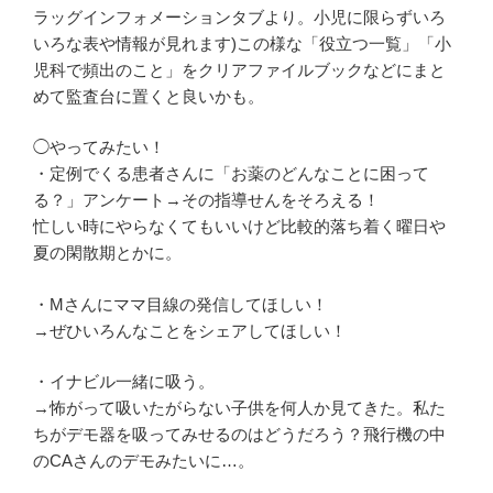
ラッグインフォメーションタブより。小児に限らずいろ
いろな表や情報が見れます)この様な「役立つ一覧」「小
児科で頻出のこと」をクリアファイルブックなどにまと
めて監査台に置くと良いかも。
◯やってみたい！
・定例でくる患者さんに「お薬のどんなことに困って
る？」アンケート→その指導せんをそろえる！
忙しい時にやらなくてもいいけど比較的落ち着く曜日や
夏の閑散期とかに。
・Mさんにママ目線の発信してほしい！
→ぜひいろんなことをシェアしてほしい！
・イナビル一緒に吸う。
→怖がって吸いたがらない子供を何人か見てきた。私た
ちがデモ器を吸ってみせるのはどうだろう？飛行機の中
のCAさんのデモみたいに…。