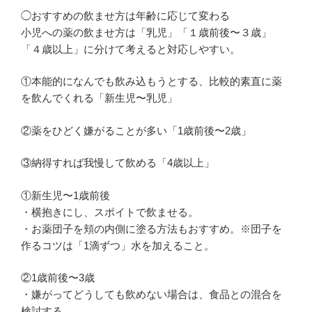
◯おすすめの飲ませ方は年齢に応じて変わる
小児への薬の飲ませ方は「乳児」「１歳前後〜３歳」
「４歳以上」に分けて考えると対応しやすい。
①本能的になんでも飲み込もうとする、比較的素直に薬
を飲んでくれる「新生児〜乳児」
②薬をひどく嫌がることが多い「1歳前後〜2歳」
③納得すれば我慢して飲める「4歳以上」
①新生児〜1歳前後
・横抱きにし、スポイトで飲ませる。
・お薬団子を頬の内側に塗る方法もおすすめ。※団子を
作るコツは「1滴ずつ」水を加えること。
②1歳前後〜3歳
・嫌がってどうしても飲めない場合は、食品との混合を
検討する