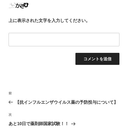
上に表示された文字を入力してください。
投
前
前
稿
の
【抗インフルエンザウイルス薬の予防投与について】
ナ
投
ビ
稿
次
次
ゲ
の
あと10日で薬剤師国家試験！！