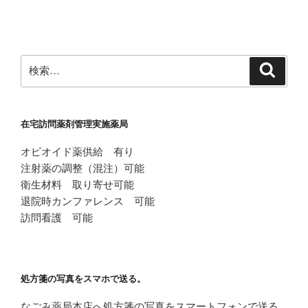
投
ー
稿
シ
ョ
ン
検
検
索
索:
在宅訪問薬剤管理実施薬局
オピオイド薬供給 有り
注射薬の調整（混注）可能
衛生材料 取り寄せ可能
退院時カンファレンス 可能
訪問看護 可能
処方箋の写真をスマホで送る。
なごみ薬局本店へ処方箋の写真をスマートフォンで送る