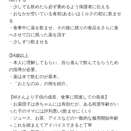
・少しでも飲めたら必ず褒めるよう保護者に伝える
・おなかが空いている食前(あるいはミルクの前)に飲ませ
る
・食事中に薬を飲ませ、その後に残りの食品をさらに食
べさせて口に残った薬を流す
・少しずつ飲ませる
③4歳以上
・本人に理解してもらい、自ら進んで飲んでもらうため
の指導が必要。
・薬は水で飲むのが基本。
・「おとなのみ」の例を紹介。
【Mさんより子供の成長、食事に関連しての発表】
・お薬団子は赤ちゃんには有効だが、ある程度年齢がい
った子のママには評判悪い(飲ませにくい)
・ジュース、お茶、アイスなどの一般的な服用開始年齢
→これを踏まえてアドバイスできると丁寧