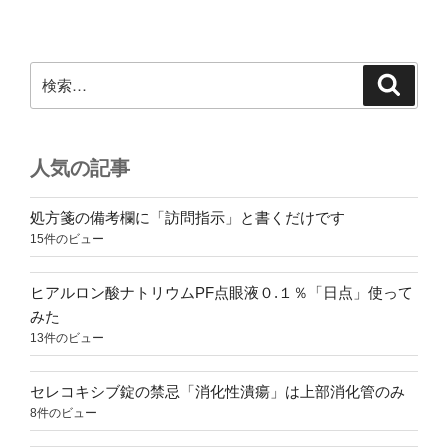
検
検
索
索:
人気の記事
処方箋の備考欄に「訪問指示」と書くだけです
15件のビュー
ヒアルロン酸ナトリウムPF点眼液０.１％「日点」使って
みた
13件のビュー
セレコキシブ錠の禁忌「消化性潰瘍」は上部消化管のみ
8件のビュー