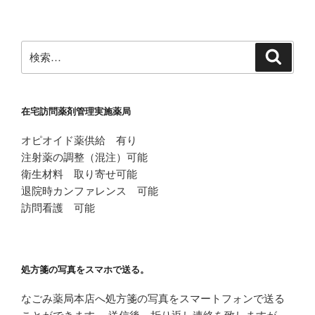
稿
シ
ョ
ン
検
検
索
索:
在宅訪問薬剤管理実施薬局
オピオイド薬供給 有り
注射薬の調整（混注）可能
衛生材料 取り寄せ可能
退院時カンファレンス 可能
訪問看護 可能
処方箋の写真をスマホで送る。
なごみ薬局本店へ処方箋の写真をスマートフォンで送る