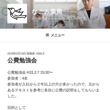
コ
ン
なごみ薬局
テ
心から患者さんを元気にする薬局です。
ン
ツ
へ
メニュー
ス
キ
ッ
投
2019年2月19日
投稿者:
SMILE
プ
稿
公費勉強会
日:
公費勉強会 H31.2.7 15:30〜
参加者：4名
参加者が入社から２年以上の方が多かったので、元から
あるテキストを参考に各自に公費の説明をしてもらいま
した。
目的として