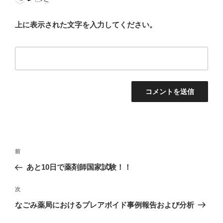
上に表示された文字を入力してください。
投
前
前
稿
の
あと10日で薬剤師国家試験！！
ナ
投
ビ
稿
次
次
ゲ
の
なごみ薬局におけるプレアボイド事例報告および分析
投
ー