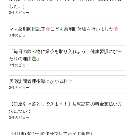
した。）
3件のビュー
ママ薬剤師日記⑨
こども薬剤師体験を行いました
3件のビュー
『毎日の飲み物に緑茶を取り入れよう！健康習慣にぴっ
たりの理由
』
3件のビュー
居宅訪問管理指導にかかる料金
3件のビュー
【口座引き落としできます！】居宅訪問の料金支払い方
法について
3件のビュー
《4月度(3/21〜4/20)分プレアボイド報告》