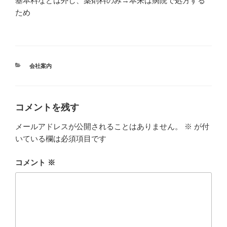
基本料などは外し、薬剤料のみ→本来は病院で処方する
ため
カ
会社案内
テ
ゴ
リ
ー
コメントを残す
メールアドレスが公開されることはありません。
※
が付
いている欄は必須項目です
コメント
※