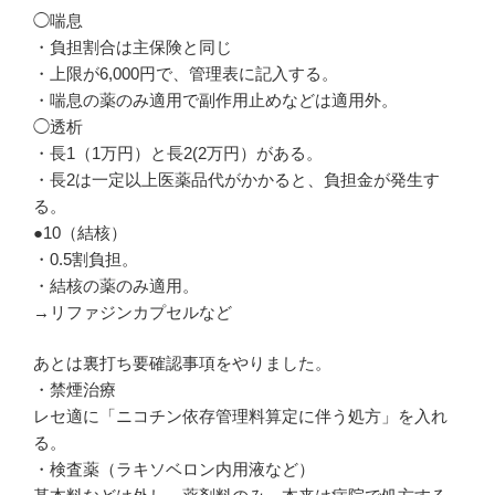
◯喘息
・負担割合は主保険と同じ
・上限が6,000円で、管理表に記入する。
・喘息の薬のみ適用で副作用止めなどは適用外。
◯透析
・長1（1万円）と長2(2万円）がある。
・長2は一定以上医薬品代がかかると、負担金が発生す
る。
●10（結核）
・0.5割負担。
・結核の薬のみ適用。
→リファジンカプセルなど
あとは裏打ち要確認事項をやりました。
・禁煙治療
レセ適に「ニコチン依存管理料算定に伴う処方」を入れ
る。
・検査薬（ラキソベロン内用液など）