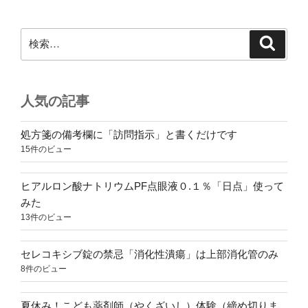
検
検
索
索:
人気の記事
処方箋の備考欄に「訪問指示」と書くだけです
15件のビュー
ヒアルロン酸ナトリウムPF点眼液０.１％「日点」使って
みた
13件のビュー
セレコキシブ錠の禁忌「消化性潰瘍」は上部消化管のみ
8件のビュー
夏休み！こども薬剤師（やくざいし）体験（締め切りま