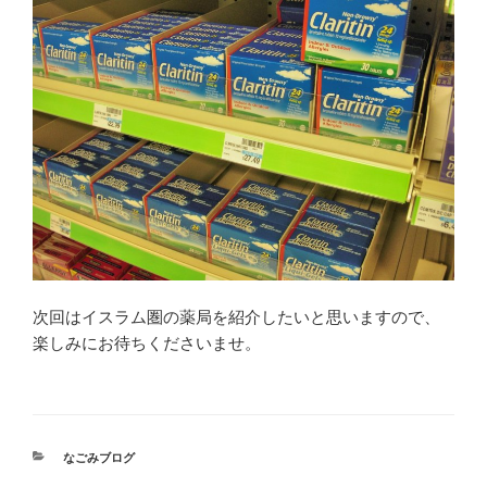
次回はイスラム圏の薬局を紹介したいと思いますので、
楽しみにお待ちくださいませ。
カ
なごみブログ
テ