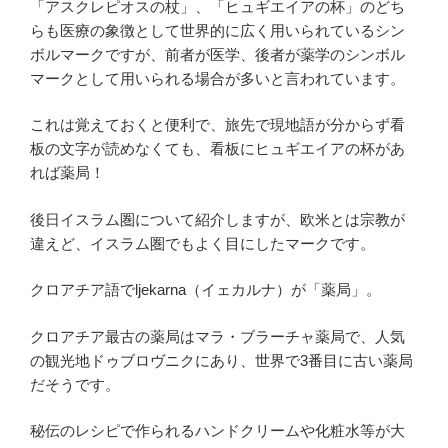
「アスクレピオスの杖」、「ヒュギエイアの杯」のどち
らも医療の象徴として世界的に広く用いられているシン
ボルマークですが、前者が医学、後者が薬学のシンボル
マークとして用いられる場合が多いと言われています。
これは覚えておくと便利で、旅先で現地語が分からず看
板の文字が読めなくても、看板にヒュギエイアの杯があ
れば薬局！
後日イスラム圏について紹介しますが、欧米とは宗教が
違えど、イスラム圏でもよく目にしたマークです。
クロアチア語でljekarna（イェカルナ）が「薬局」。
クロアチア最古の薬局はマラ・ブラーチャ薬局で、人気
の観光地ドゥブロヴニクにあり、世界で3番目に古い薬局
だそうです。
秘伝のレシピで作られるハンドクリームや化粧水等が大