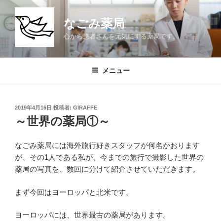
コ
ン
なごみ薬局
テ
心から患者さんを元気にする薬局です。
ン
ツ
へ
メニュー
ス
キ
ッ
投
2019年4月16日
投稿者:
GIRAFFE
プ
稿
～世界の薬局①～
日:
なごみ薬局には海外旅行好きスタッフが何名かおります
が、その1人である私が、今までの旅行で撮影した世界の
薬局の写真を、数回に分けて紹介させていただきます。
まず今回はヨーロッパと北米です。
ヨーロッパには、世界最古の薬局があります。