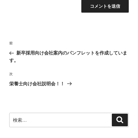
投
前
前
稿
の
新卒採用向け会社案内のパンフレットを作成していま
ナ
投
す。
ビ
稿
ゲ
次
次
の
ー
栄養士向け会社説明会！！
投
シ
稿
ョ
ン
検
検
索
索: