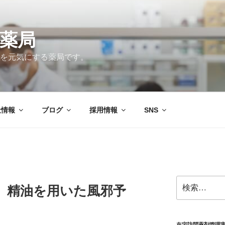
薬局
を元気にする薬局です。
社情報
ブログ
採用情報
SNS
検
 精油を用いた風邪予
索:
在宅訪問薬剤管理