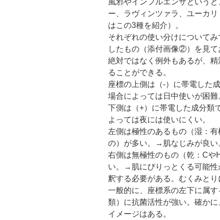
風邪やインフルエンザというと
ー、ラヴィンツァラ、ユーカリ
はこの3種を紹介）。
それぞれの使い分けについてみ
したもの（添付画像②）を見て
絶対ではなく例外もあるが、精
ることができる。
座標の上側は（-）に帯電した
場合によっては日中使いが困難
下側は（+）に帯電した成分類
よっては夜には使いにくい。
左側は極性のあるもの（湿：有
の）が多い。→肌なじみが良い
右側は無極性のもの（乾：Cや
い。→肌にぴりっとくる可能性
釈する必要がある。むくみとり
一般的に、座標系の左下に属す
類）に抗菌活性が強い。確かに
イメージはある。