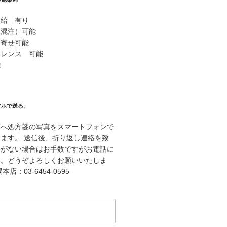
供給 有り
（混注）可能
り寄せ可能
ァレンス 可能
能
マホで送る。
店へ処方箋の写真をスマートフォンで
ます。 送信後、折り返し連絡を致
絡がない場合はお手数ですがお電話に
い。どうぞよろしくお願いいたしま
店：03-6454-0595