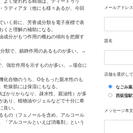
、よく使われる精油は、ティートゥリ
メールアドレス 
・ラディアタ（他にも様々あるが、今回
ていく前に、芳香成分類を電子座標で表
おくと理解の補助になる。
油成分がもつ作用の概ねの傾向を把握す
題名
成分類で、鎮静作用のあるものが多い。→
。
で、強壮作用を示すものが多い。→場合に
店舗を選択し
機化合物のうち、Oをもった親水性のも
。乾燥肌には保湿にもなる。
なごみ薬
Hばかりからなり、疎水性、親油性）が多
西荻窪駅
があり、植物油やジェルなどで十分に希
に良い。
メッセージ本
るもの（フェノールを含め、アルコール
、「アルコールといえば消毒剤」という