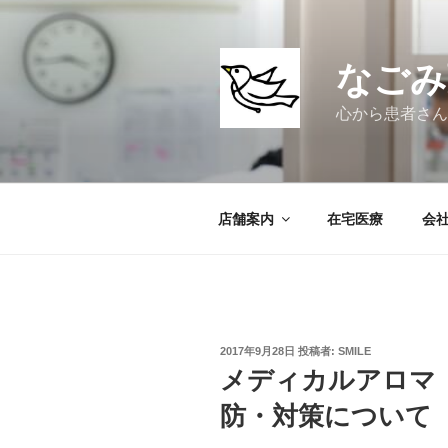
コ
ン
テ
なごみ
ン
ツ
心から患者さん
へ
ス
キ
ッ
店舗案内
在宅医療
会
プ
投
2017年9月28日
投稿者:
SMILE
稿
メディカルアロマ
日:
防・対策について