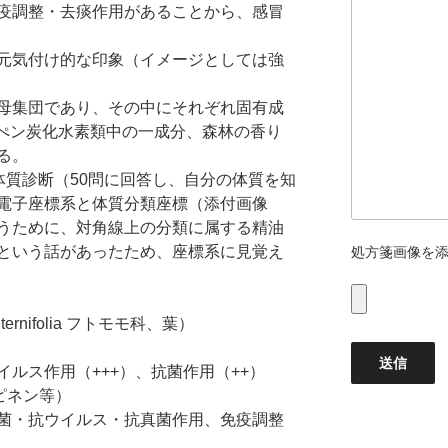
疫調整・去痰作用があることから、感冒
元気付け的な印象（イメージとしては強
母集団であり、その中にそれぞれ固有成
ルぺン炭化水素類中の一成分、森林の香り
る。
 体質診断（50問に回答し、自分の体質を知
電子座標系と体質分類座標（添付画像
うために、対角線上の分類に属する精油
という話があったため、座標系に見覚え
処方箋画像を
ternifolia フトモモ科、葉）
ルス作用（+++）、抗菌作用（++）
ルピネン等）
菌・抗ウイルス・抗真菌作用、免疫調整