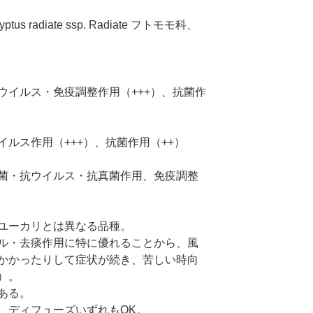
 radiate ssp. Radiate フトモモ科、
ウイルス・免疫調整作用（+++）、抗菌作
ルス作用（+++）、抗菌作用（++）
菌・抗ウイルス・抗真菌作用、免疫調整
ユーカリとは異なる品種。
ル・去痰作用に特に優れることから、風
かかったりして症状が続き、苦しい時向
）。
ある。
、ディフューズいずれもOK。