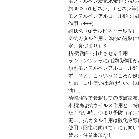
モノテルペン炭化水素類：抗ウイ
約30%（α-ピネン、β-ピネン等
モノテルペンアルコール類：抗
作用（+++）
約10%（α-テルピネオール等）
※抗カタル作用：体内の過剰に
水、鼻づまり）を
粘液溶解・排出させる作用
ラヴィンツァラには誘眠作用が
類もモノテルペンアルコール類
ず…？と、こういうところが例
ため、日中使いは避けたい。眠
油）。
植物油等で希釈しての皮膚塗布
本精油は抗ウイルス作用と、特
たくない時、つまり予防（イン
更に、抗カタル作用は酸化物類
使用（回復に向けて）にも向い
禁忌・注意事項なし。