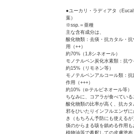
●ユーカリ・ラディアタ（Eucalyptus
葉）
※ssp.＝亜種
主な含有成分は、
酸化物類：去痰・抗カタル・抗
用（++）
約70%（1,8シネオール）
モノテルペン炭化水素類：抗ウイ
約15%（リモネン等）
モノテルペンアルコール類：抗
作用（+++）
約10%（α-テルピネオール等）
ちなみに、コアラが食べている
酸化物類の比率が高く、抗カタ
邪をひいたりインフルエンザに
き（もちろん予防にも使えるが
痰のからまる咳を鎮める作用も
植物油等で希釈しての皮膚塗布