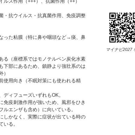
ルス作用（+++）、抗菌作用（++）
）
菌・抗ウイルス・抗真菌作用、免疫調整
なった粘膜（特に鼻や咽頭など→痰、鼻
マイナビ2027
ある（座標系ではモノテルペン炭化水素
も下部にあるため、鎮静より強壮系のは
外）
前使用向き（不眠対策にも使われる精
、ディフューズいずれもOK。
に免疫刺激作用が強いため、風邪をひき
フルエンザも含め）に向いている。
にしかなく、実際に症状が出ている時の
ている。