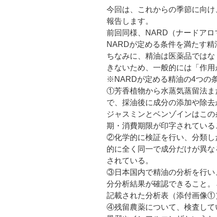
今回は、これからの季節に向け
報告します。
前回同様、NARD（ナードア
NARDが定める条件を満たす
ちなみに、精油は医薬品ではな
きないため、一般的には「作用
※NARDが定める精油の4つの
①芳香植物から水蒸気蒸留法ま
で、採油後に成分の添加や除去
ジャスミンとベンゾインはこの
期・消費期限が印字されている
②化学的に検証を行い、分類し
的に全く同一で成分だけが異な
されている。
③日本国内で精油の分析を行い
分分析結果が確認できること。
記載された分析表（添付画像①
④残留農薬について、検査して