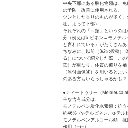
中央下部にある酸化物類は、免
の予防・改善に使用される。
ツンとした香りのものが多く、
壮、よって下部）。
それぞれの「～類」というのは
分（例えばα-ピネン←モノテ
と言われている）がたくさんあ
ちなみに、以前（3/2の投稿）
る）について紹介した際、この
③）が重なり、体質の偏りを補
（添付画像④）を用いるとよい
のある方もいらっしゃるかも？
●ティートゥリー（Melaleuca al
主な含有成分は、
モノテルペン炭化水素類：抗ウイ
約46%（γ-テルピネン、α-テ
モノテルペンアルコール類：抗
作用（+++）