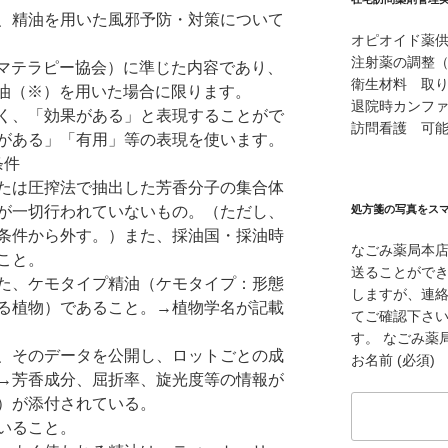
、精油を用いた風邪予防・対策について
オピオイド薬
注射薬の調整
ロマテラピー協会）に準じた内容であり、
衛生材料 取
精油（※）を用いた場合に限ります。
退院時カンフ
く、「効果がある」と表現することがで
訪問看護 可
がある」「有用」等の表現を使います。
条件
たは圧搾法で抽出した芳香分子の集合体
が一切行われていないもの。（ただし、
処方箋の写真をス
条件から外す。）また、採油国・採油時
なごみ薬局本
こと。
送ることができ
た、ケモタイプ精油（ケモタイプ：形態
しますが、連
る植物）であること。→植物学名が記載
てご確認下さ
す。 なごみ薬局本
、そのデータを公開し、ロットごとの成
お名前 (必須)
→芳香成分、屈折率、旋光度等の情報が
）が添付されている。
いること。