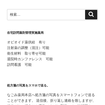
ョ
ン
検
検
索
索:
在宅訪問薬剤管理実施薬局
オピオイド薬供給 有り
注射薬の調整（混注）可能
衛生材料 取り寄せ可能
退院時カンファレンス 可能
訪問看護 可能
処方箋の写真をスマホで送る。
なごみ薬局本店へ処方箋の写真をスマートフォンで送る
ことができます。 送信後、折り返し連絡を致しますが、