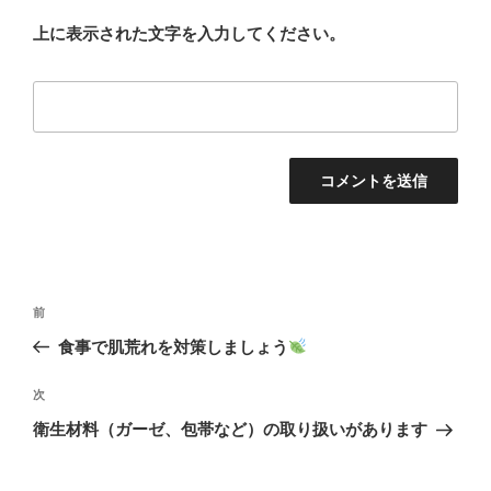
上に表示された文字を入力してください。
投
前
前
稿
の
食事で肌荒れを対策しましょう
ナ
投
ビ
稿
次
次
ゲ
の
衛生材料（ガーゼ、包帯など）の取り扱いがあります
投
ー
稿
シ