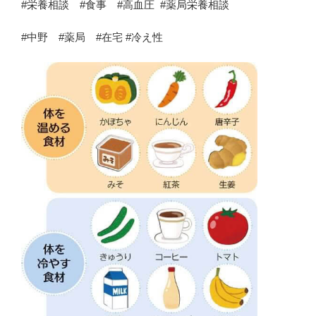
#栄養相談 #食事 #高血圧 #薬局栄養相談
#中野 #薬局 #在宅 #冷え性