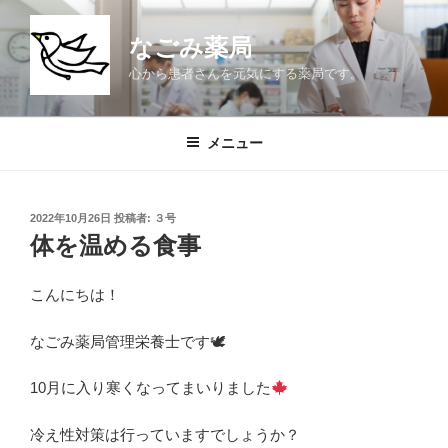
コ
ン
なごみ薬局
テ
心から患者さんを元気にする薬局です。
ン
ツ
へ
メニュー
ス
キ
ッ
投
2022年10月26日
投稿者:
３号
プ
稿
体を温める食事
日:
こんにちは！
なごみ薬局管理栄養士です🕊
10月に入り寒くなってまいりました
冷え性対策は行っていますでしょうか？