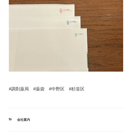
#調剤薬局 #薬袋 #中野区 #杉並区
カ
会社案内
テ
ゴ