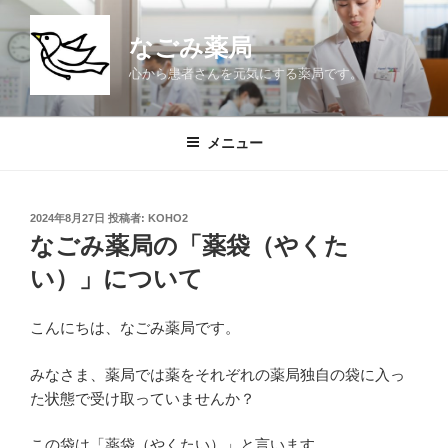
コ
ン
なごみ薬局
テ
心から患者さんを元気にする薬局です。
ン
ツ
へ
メニュー
ス
キ
ッ
投
2024年8月27日
投稿者:
KOHO2
プ
稿
なごみ薬局の「薬袋（やくた
日:
い）」について
こんにちは、なごみ薬局です。
みなさま、薬局では薬をそれぞれの薬局独自の袋に入っ
た状態で受け取っていませんか？
この袋は「薬袋（やくたい）」と言います。