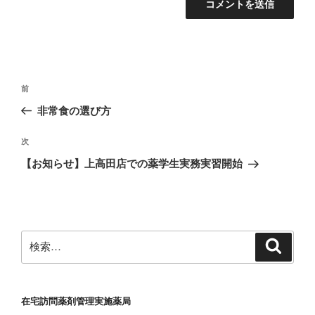
投
前
前
稿
の
非常食の選び方
ナ
投
ビ
稿
次
次
ゲ
の
【お知らせ】上高田店での薬学生実務実習開始
投
ー
稿
シ
ョ
ン
検
検
索
索:
在宅訪問薬剤管理実施薬局