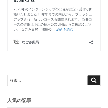
検
検
索
索:
人気の記事