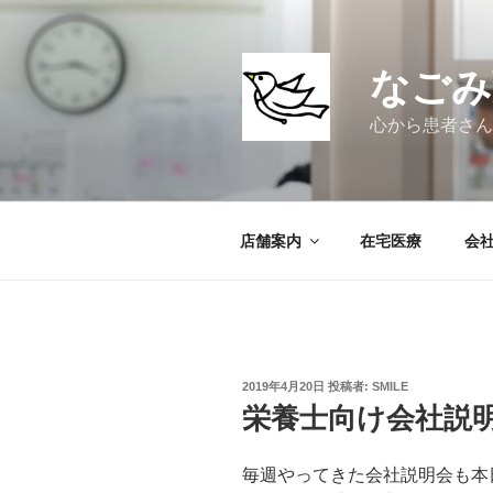
コ
ン
テ
なごみ
ン
ツ
心から患者さん
へ
ス
キ
ッ
店舗案内
在宅医療
会
プ
投
2019年4月20日
投稿者:
SMILE
稿
栄養士向け会社説
日:
毎週やってきた会社説明会も本