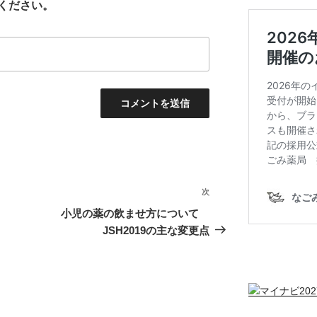
ください。
次
次
の
小児の薬の飲ませ方について
投
JSH2019の主な変更点
稿