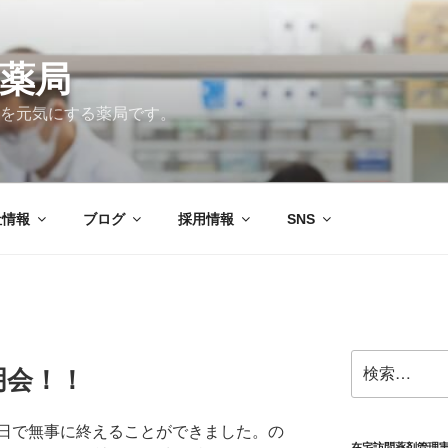
薬局
を元気にする薬局です。
社情報
ブログ
採用情報
SNS
検
明会！！
索:
日で無事に終えることができました。の
在宅訪問薬剤管理