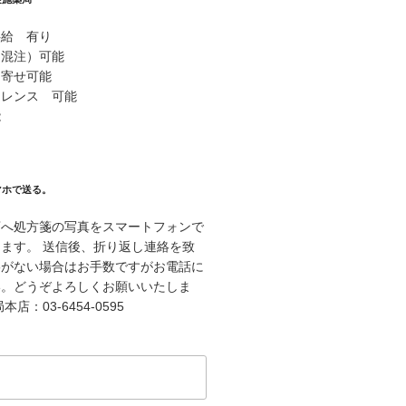
供給 有り
（混注）可能
り寄せ可能
ァレンス 可能
能
マホで送る。
店へ処方箋の写真をスマートフォンで
ます。 送信後、折り返し連絡を致
絡がない場合はお手数ですがお電話に
い。どうぞよろしくお願いいたしま
店：03-6454-0595