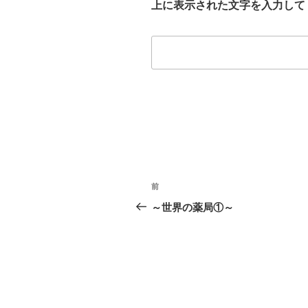
上に表示された文字を入力して
投
前
前
稿
の
～世界の薬局①～
投
ナ
稿
ビ
ゲ
ー