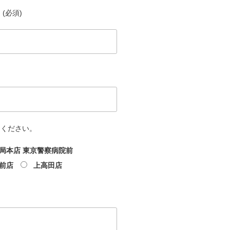
(必須)
てください。
局本店 東京警察病院前
前店
上高田店
文