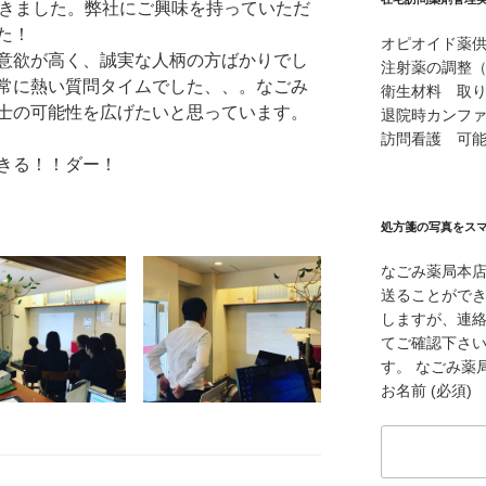
だきました。弊社にご興味を持っていただ
た！
オピオイド薬
意欲が高く、誠実な人柄の方ばかりでし
注射薬の調整
常に熱い質問タイムでした、、。なごみ
衛生材料 取
士の可能性を広げたいと思っています。
退院時カンフ
訪問看護 可
きる！！ダー！
処方箋の写真をス
なごみ薬局本
送ることができ
しますが、連
てご確認下さ
す。 なごみ薬局本
お名前 (必須)