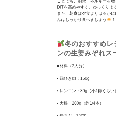
ことでも、消費エネルギーを増
DITを高めやすく、ゆっくり
また、朝食は夕食よりはるかに
んはしっかり食べましょう
！
冬のおすすめレ
ンの生姜みぞれス
■材料（2人分）
• 鶏ひき肉：150g
• レンコン：80g（小1節くらい
• 大根：200g（約1/4本）
• 長ネギ：1/3本