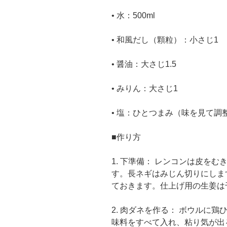
• 水：500ml
• 和風だし（顆粒）：小さじ1
• 醤油：大さじ1.5
• みりん：大さじ1
• 塩：ひとつまみ（味を見て調
■作り方
1. 下準備： レンコンは皮を
す。長ネギはみじん切りにしま
ておきます。仕上げ用の生姜は
2. 肉ダネを作る： ボウルに鶏
味料をすべて入れ、粘り気が出