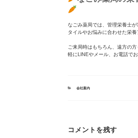
なごみ薬局では、管理栄養士が
タイルやお悩みに合わせた栄養
ご来局時はもちろん、遠方の方も
軽にLINEやメール、お電話で
カ
会社案内
テ
ゴ
リ
ー
コメントを残す