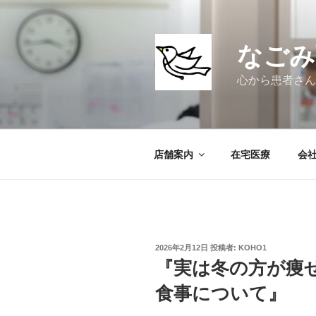
コ
ン
テ
なごみ
ン
ツ
心から患者さん
へ
ス
キ
ッ
店舗案内
在宅医療
会
プ
投
2026年2月12日
投稿者:
KOHO1
稿
『実は冬の方が痩
日:
食事について』