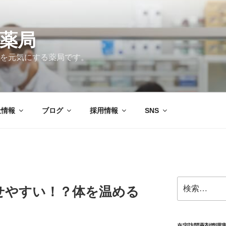
薬局
を元気にする薬局です。
社情報
ブログ
採用情報
SNS
検
せやすい！？体を温める
索:
在宅訪問薬剤管理