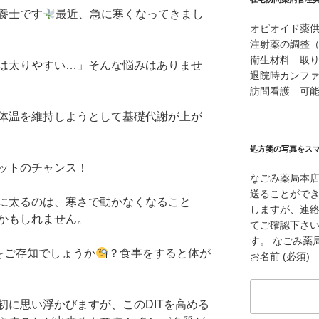
養士です
最近、急に寒くなってきまし
オピオイド薬
注射薬の調整
衛生材料 取
は太りやすい…」そんな悩みはありませ
退院時カンフ
訪問看護 可
体温を維持しようとして基礎代謝が上が
処方箋の写真をス
ットのチャンス！
なごみ薬局本
送ることができ
に太るのは、寒さで動かなくなること
しますが、連
かもしれません。
てご確認下さ
す。 なごみ薬局本
をご存知でしょうか
？食事をすると体が
お名前 (必須)
初に思い浮かびますが、このDITを高める