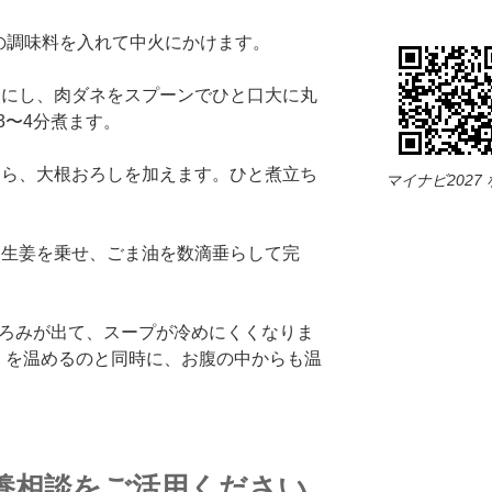
B)の調味料を入れて中火にかけます。
中火にし、肉ダネをスプーンでひと口大に丸
3〜4分煮ます。
ったら、大根おろしを加えます。ひと煮立ち
マイナビ2027
切り生姜を乗せ、ごま油を数滴垂らして完
ろみが出て、スープが冷めにくくなりま
）を温めるのと同時に、お腹の中からも温
養相談をご活用ください