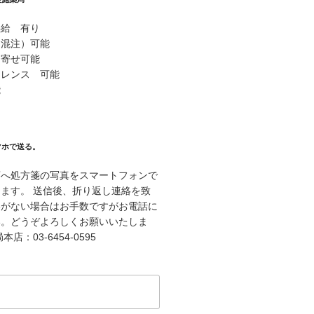
供給 有り
（混注）可能
り寄せ可能
ァレンス 可能
能
マホで送る。
店へ処方箋の写真をスマートフォンで
ます。 送信後、折り返し連絡を致
絡がない場合はお手数ですがお電話に
い。どうぞよろしくお願いいたしま
店：03-6454-0595