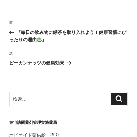
投
前
前
稿
の
『毎日の飲み物に緑茶を取り入れよう！健康習慣にぴ
ナ
投
ったりの理由
』
ビ
稿
ゲ
次
次
の
ー
ピーカンナッツの健康効果
投
シ
稿
ョ
ン
検
検
索
索:
在宅訪問薬剤管理実施薬局
オピオイド薬供給 有り