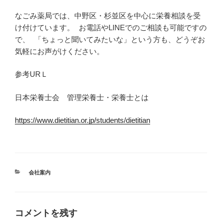
なごみ薬局では、中野区・杉並区を中心に栄養相談を受
け付けています。 お電話やLINEでのご相談も可能ですの
で、 「ちょっと聞いてみたいな」という方も、どうぞお
気軽にお声がけください。
参考URＬ
日本栄養士会 管理栄養士・栄養士とは
https://www.dietitian.or.jp/students/dietitian
カ
会社案内
テ
ゴ
リ
ー
コメントを残す