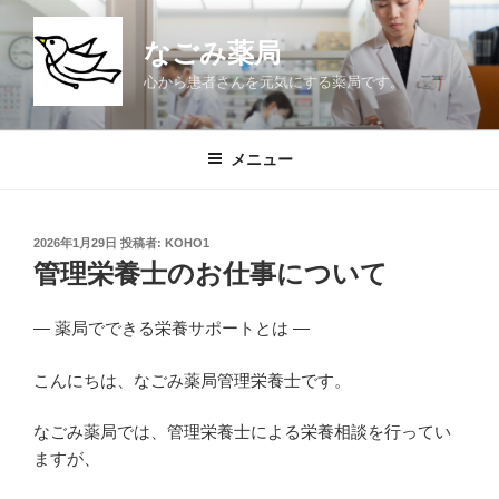
コ
ン
なごみ薬局
テ
心から患者さんを元気にする薬局です。
ン
ツ
へ
メニュー
ス
キ
ッ
投
2026年1月29日
投稿者:
KOHO1
プ
稿
管理栄養士のお仕事について
日:
― 薬局でできる栄養サポートとは ―
こんにちは、なごみ薬局管理栄養士です。
なごみ薬局では、管理栄養士による栄養相談を行ってい
ますが、