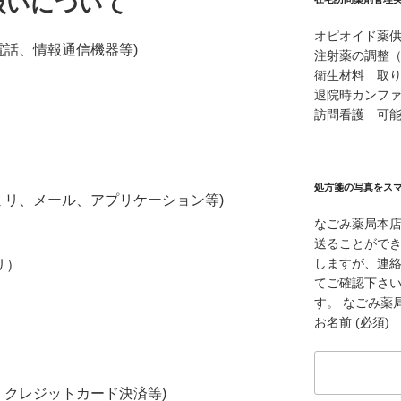
扱いについて
オピオイド薬
電話、情報通信機器等)
注射薬の調整
衛生材料 取
退院時カンフ
訪問看護 可
処方箋の写真をス
ミリ、メール、アプリケーション等)
なごみ薬局本
送ることができ
しますが、連
リ）
てご確認下さ
す。 なごみ薬局本
お名前 (必須)
、クレジットカード決済等)