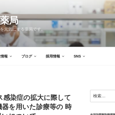
薬局
を元気にする薬局です。
社情報
ブログ
採用情報
SNS
検
ス感染症の拡大に際して
索:
機器を用いた診療等の 時
在宅訪問薬剤管理