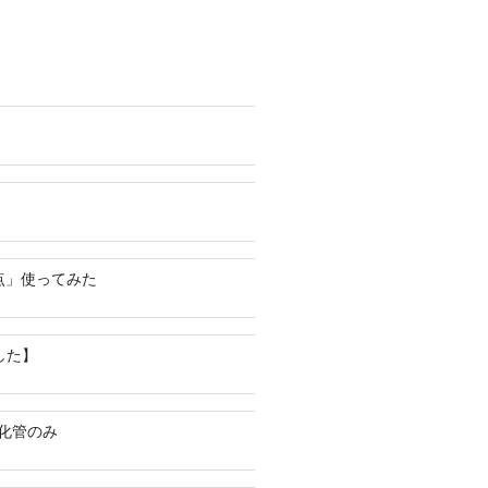
点」使ってみた
した】
化管のみ