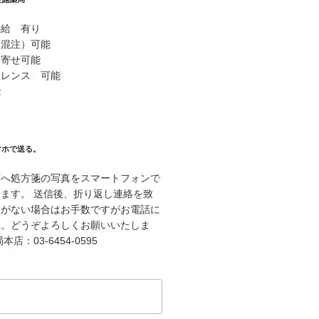
供給 有り
（混注）可能
り寄せ可能
ァレンス 可能
能
マホで送る。
店へ処方箋の写真をスマートフォンで
ます。 送信後、折り返し連絡を致
絡がない場合はお手数ですがお電話に
い。どうぞよろしくお願いいたしま
店：03-6454-0595