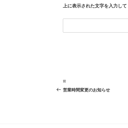
上に表示された文字を入力して
投
前
前
稿
の
営業時間変更のお知らせ
投
ナ
稿
ビ
ゲ