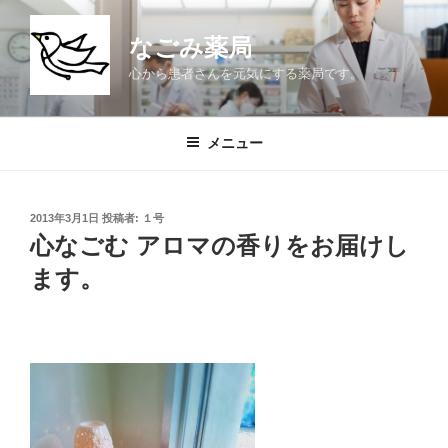
コ
ン
なごみ薬局
テ
心から患者さんを元気にする薬局です。
ン
ツ
へ
メニュー
ス
キ
ッ
投
2013年3月1日
投稿者:
１号
プ
稿
心なごむ アロマの香りをお届けし
日:
ます。