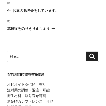
投
前
前
稿
の
お薬の勉強会をしています。
ナ
投
ビ
稿
次
次
ゲ
の
花粉症をのりきりましょう
投
ー
稿
シ
ョ
ン
検
検
索
索:
在宅訪問薬剤管理実施薬局
オピオイド薬供給 有り
注射薬の調整（混注）可能
衛生材料 取り寄せ可能
退院時カンファレンス 可能