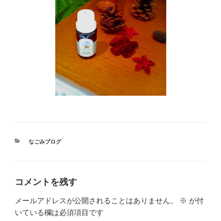
カ
なごみブログ
テ
ゴ
リ
ー
コメントを残す
メールアドレスが公開されることはありません。
※
が付
いている欄は必須項目です