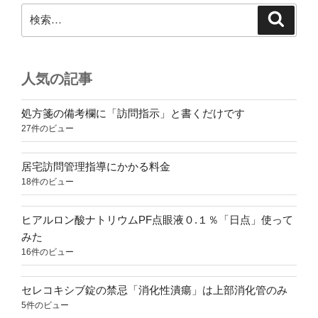
検
検
索
索:
人気の記事
処方箋の備考欄に「訪問指示」と書くだけです
27件のビュー
居宅訪問管理指導にかかる料金
18件のビュー
ヒアルロン酸ナトリウムPF点眼液０.１％「日点」使って
みた
16件のビュー
セレコキシブ錠の禁忌「消化性潰瘍」は上部消化管のみ
5件のビュー