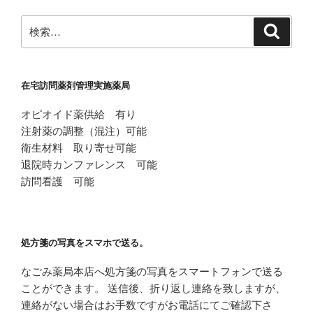
ョ
ン
検
検
索
索:
在宅訪問薬剤管理実施薬局
オピオイド薬供給 有り
注射薬の調整（混注）可能
衛生材料 取り寄せ可能
退院時カンファレンス 可能
訪問看護 可能
処方箋の写真をスマホで送る。
なごみ薬局本店へ処方箋の写真をスマートフォンで送る
ことができます。 送信後、折り返し連絡を致しますが、
連絡がない場合はお手数ですがお電話にてご確認下さ