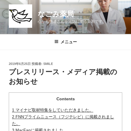
コ
ン
なごみ薬局
テ
心から患者さんを元気にする薬局です。
ン
ツ
へ
メニュー
ス
キ
ッ
投
2019年6月25日
投稿者:
SMILE
プ
稿
プレスリリース・メディア掲載の
日:
お知らせ
Contents
1
マイナビ取材特集をしていただきました。
2
FNNプライムニュース（フジテレビ）に掲載されまし
た。
3
MacFanに掲載されました。