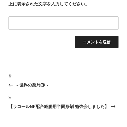
上に表示された文字を入力してください。
投
前
前
稿
の
～世界の薬局③～
ナ
投
ビ
稿
次
次
ゲ
の
【ラコールNF配合経腸用半固形剤 勉強会しました】
投
ー
稿
シ