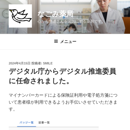
コ
ン
なごみ薬局
テ
心から患者さんを元気にする薬局です。
ン
ツ
へ
メニュー
ス
キ
ッ
投
2024年4月15日
投稿者:
SMILE
プ
稿
デジタル庁からデジタル推進委員
日:
に任命されました。
マイナンバーカードによる保険証利用や電子処方箋につ
いて患者様が利用できるようお手伝いさせていただきま
す。