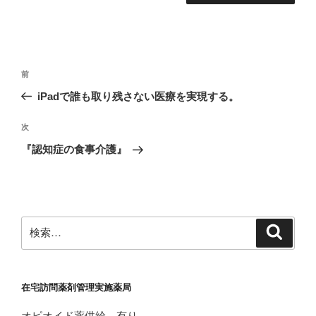
投
前
前
稿
の
iPadで誰も取り残さない医療を実現する。
ナ
投
ビ
稿
次
次
ゲ
の
『認知症の食事介護』
投
ー
稿
シ
ョ
ン
検
検
索
索:
在宅訪問薬剤管理実施薬局
オピオイド薬供給 有り