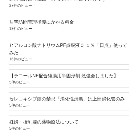
27件のビュー
居宅訪問管理指導にかかる料金
18件のビュー
ヒアルロン酸ナトリウムPF点眼液０.１％「日点」使って
みた
16件のビュー
【ラコールNF配合経腸用半固形剤 勉強会しました】
5件のビュー
セレコキシブ錠の禁忌「消化性潰瘍」は上部消化管のみ
5件のビュー
妊婦・授乳婦の薬物療法について
5件のビュー