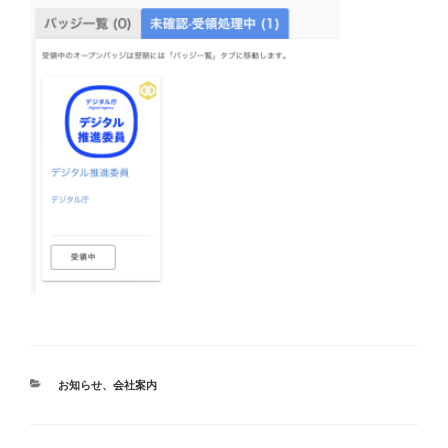
カ
お知らせ
、
会社案内
テ
ゴ
リ