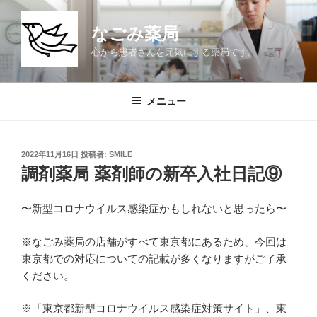
コ
ン
なごみ薬局
テ
心から患者さんを元気にする薬局です。
ン
ツ
へ
メニュー
ス
キ
ッ
投
2022年11月16日
投稿者:
SMILE
プ
稿
調剤薬局 薬剤師の新卒入社日記⑨
日:
〜新型コロナウイルス感染症かもしれないと思ったら〜
※なごみ薬局の店舗がすべて東京都にあるため、今回は
東京都での対応についての記載が多くなりますがご了承
ください。
※「東京都新型コロナウイルス感染症対策サイト」、東