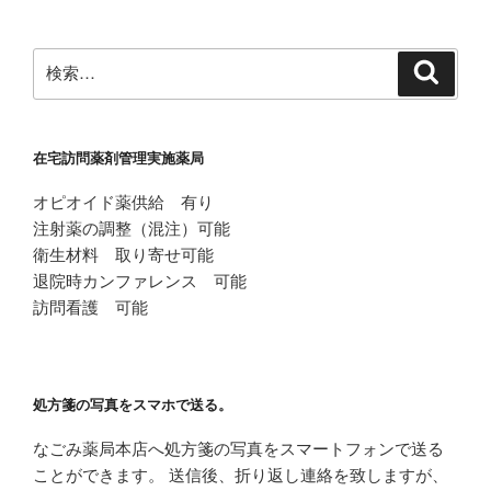
ョ
ン
検
検
索
索:
在宅訪問薬剤管理実施薬局
オピオイド薬供給 有り
注射薬の調整（混注）可能
衛生材料 取り寄せ可能
退院時カンファレンス 可能
訪問看護 可能
処方箋の写真をスマホで送る。
なごみ薬局本店へ処方箋の写真をスマートフォンで送る
ことができます。 送信後、折り返し連絡を致しますが、