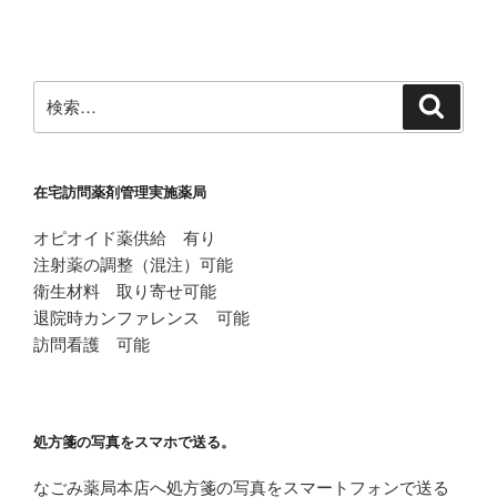
ー
稿
シ
ョ
ン
検
検
索
索:
在宅訪問薬剤管理実施薬局
オピオイド薬供給 有り
注射薬の調整（混注）可能
衛生材料 取り寄せ可能
退院時カンファレンス 可能
訪問看護 可能
処方箋の写真をスマホで送る。
なごみ薬局本店へ処方箋の写真をスマートフォンで送る