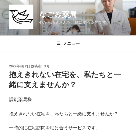
コ
ン
なごみ薬局
テ
心から患者さんを元気にする薬局です。
ン
ツ
へ
メニュー
ス
キ
ッ
投
2022年9月2日
投稿者:
３号
プ
稿
抱えきれない在宅を、私たちと一
日:
緒に支えませんか？
調剤薬局様
抱えきれない在宅を、私たちと一緒に支えませんか？
一時的に在宅訪問を助け合うサービスです。