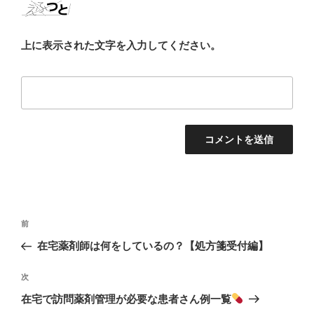
上に表示された文字を入力してください。
投
前
前
稿
の
在宅薬剤師は何をしているの？【処方箋受付編】
ナ
投
ビ
稿
次
次
ゲ
の
在宅で訪問薬剤管理が必要な患者さん例一覧
投