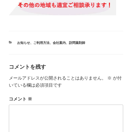
カ
お知らせ
、
ご利用方法
、
会社案内
、
訪問薬剤師
テ
ゴ
リ
ー
コメントを残す
メールアドレスが公開されることはありません。
※
が付
いている欄は必須項目です
コメント
※