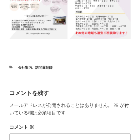
カ
会社案内
、
訪問薬剤師
テ
ゴ
リ
ー
コメントを残す
メールアドレスが公開されることはありません。
※
が付
いている欄は必須項目です
コメント
※