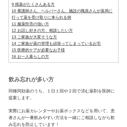
9
残薬がたくさんある方
10
看護師さん、ヘルパーさん、施設の職員さんが薬局に
行って薬を受け取りに来られる例
11
服薬拒否の強い方
12
お話し好きの方、相談したい方
13
ご家族が大変そうな方
14
ご家族が薬の管理も頑張ってしまっているお宅
15
医療的ケアが必要なお子様
16
お一人暮らしの方
飲み忘れが多い方
同種同効薬のうち、１日１回や２回で済む薬剤を医師に
提案します。
実際にお薬カレンダーやお薬ボックスなどを用いて、患
者さんが一番飲みやすい方法を一緒にご相談しながら飲
み忘れを防止しています！