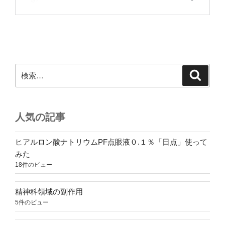
検
検
索
索:
人気の記事
ヒアルロン酸ナトリウムPF点眼液０.１％「日点」使って
みた
18件のビュー
精神科領域の副作用
5件のビュー