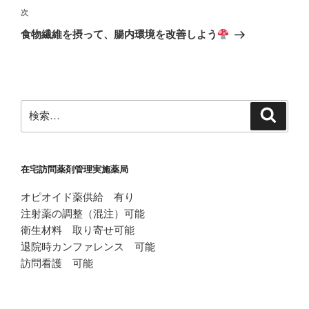
ビ
稿
次
次
ゲ
の
食物繊維を摂って、腸内環境を改善しよう
投
ー
稿
シ
ョ
ン
検
検
索
索:
在宅訪問薬剤管理実施薬局
オピオイド薬供給 有り
注射薬の調整（混注）可能
衛生材料 取り寄せ可能
退院時カンファレンス 可能
訪問看護 可能