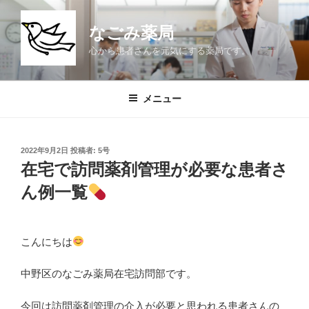
コ
ン
なごみ薬局
テ
心から患者さんを元気にする薬局です。
ン
ツ
へ
メニュー
ス
キ
ッ
投
2022年9月2日
投稿者:
5号
プ
稿
在宅で訪問薬剤管理が必要な患者さ
日:
ん例一覧
こんにちは
中野区のなごみ薬局在宅訪問部です。
今回は訪問薬剤管理の介入が必要と思われる患者さんの