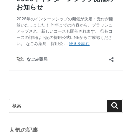
検
検
索
索:
人気の記事