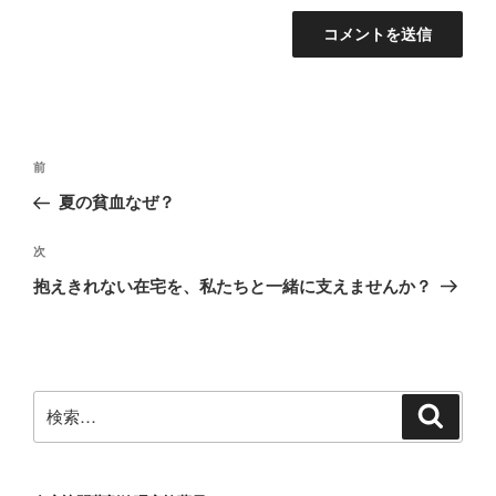
投
前
前
稿
の
夏の貧血なぜ？
ナ
投
ビ
稿
次
次
ゲ
の
抱えきれない在宅を、私たちと一緒に支えませんか？
投
ー
稿
シ
ョ
ン
検
検
索
索: