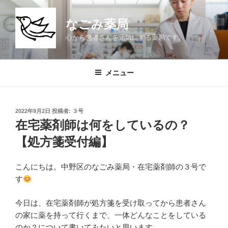
コ
ン
なごみ薬局
テ
心から患者さんを元気にする薬局です。
ン
ツ
へ
メニュー
ス
キ
ッ
投
2022年9月2日
投稿者:
３号
プ
稿
在宅薬剤師は何をしているの？
日:
【処方箋受付編】
こんにちは。中野区のなごみ薬局・在宅薬剤師の３号で
す
今日は、在宅薬剤師が処方箋を受け取ってから患者さん
の家に薬を持って行くまで、一体どんなことをしている
のか？について書いてみたいと思います。