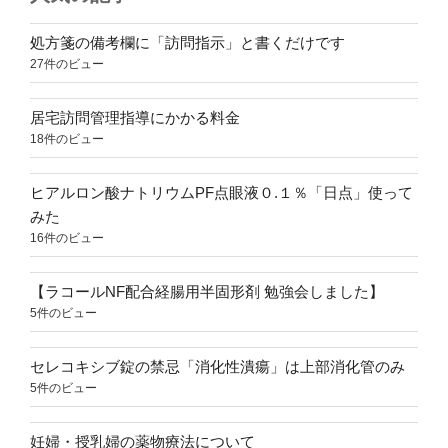
処方箋の備考欄に「訪問指示」と書くだけです
27件のビュー
居宅訪問管理指導にかかる料金
18件のビュー
ヒアルロン酸ナトリウムPF点眼液０.１％「日点」使って
みた
16件のビュー
【ラコールNF配合経腸用半固形剤 勉強会しました】
5件のビュー
セレコキシブ錠の禁忌「消化性潰瘍」は上部消化管のみ
5件のビュー
妊婦・授乳婦の薬物療法について