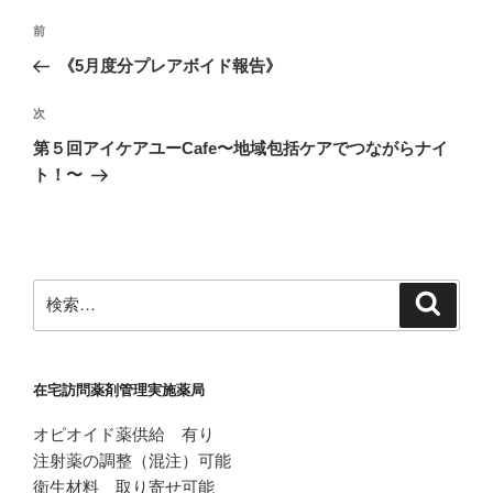
投
前
前
稿
の
《5月度分プレアボイド報告》
ナ
投
ビ
稿
次
次
ゲ
の
第５回アイケアユーCafe〜地域包括ケアでつながらナイ
投
ー
ト！〜
稿
シ
ョ
ン
検
検
索
索:
在宅訪問薬剤管理実施薬局
オピオイド薬供給 有り
注射薬の調整（混注）可能
衛生材料 取り寄せ可能