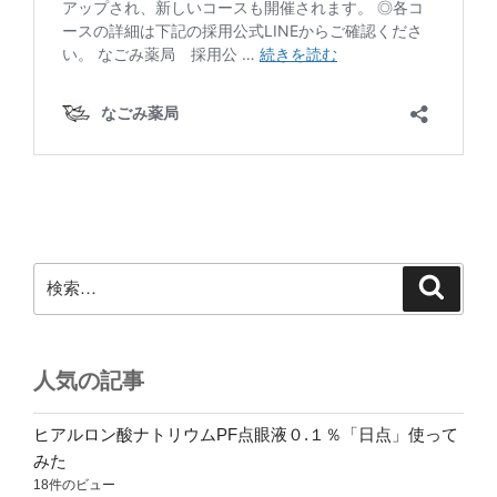
検
検
索
索:
人気の記事
ヒアルロン酸ナトリウムPF点眼液０.１％「日点」使って
みた
18件のビュー