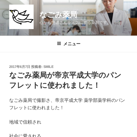
コ
ン
なごみ薬局
テ
心から患者さんを元気にする薬局です。
ン
ツ
へ
メニュー
ス
キ
ッ
投
2017年6月7日
投稿者:
SMILE
プ
稿
なごみ薬局が帝京平成大学のパン
日:
フレットに使われました！
なごみ薬局で撮影さ、帝京平成大学 薬学部薬学科のパン
フレットに使われました！
地域で信頼され
社会に愛される