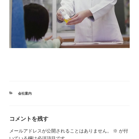
カ
会社案内
テ
ゴ
リ
ー
コメントを残す
メールアドレスが公開されることはありません。
※
が付
いている欄は必須項目です