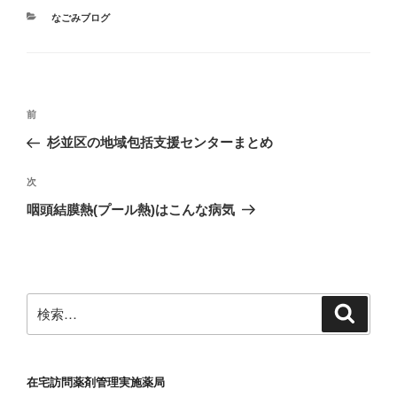
カ
なごみブログ
テ
ゴ
リ
ー
投
前
前
稿
の
杉並区の地域包括支援センターまとめ
ナ
投
ビ
稿
次
次
ゲ
の
咽頭結膜熱(プール熱)はこんな病気
投
ー
稿
シ
ョ
ン
検
検
索
索:
在宅訪問薬剤管理実施薬局