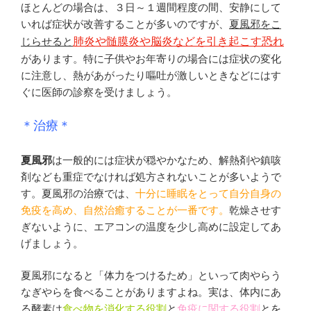
ほとんどの場合は、３日～１週間程度の間、安静にして
いれば症状が改善することが多いのですが、
夏風邪をこ
じらせると
肺炎や髄膜炎や脳炎などを引き起こす恐れ
があります。特に子供やお年寄りの場合には症状の変化
に注意し、熱があがったり嘔吐が激しいときなどにはす
ぐに医師の診察を受けましょう。
＊治療＊
夏風邪
は一般的には症状が穏やかなため、解熱剤や鎮咳
剤なども重症でなければ処方されないことが多いようで
す。夏風邪の治療では、
十分に睡眠をとって自分自身の
免疫を高め、自然治癒することが一番です。
乾燥させす
ぎないように、エアコンの温度を少し高めに設定してあ
げましょう。
夏風邪になると「体力をつけるため」といって肉やらう
なぎやらを食べることがありますよね。実は、体内にあ
る酵素は
食べ物を消化する役割
と
免疫に関する役割
とを