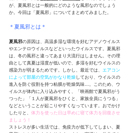
が、夏風邪とは一般的にどのような風邪なのでしょう
か。今回は「夏風邪」についてまとめてみました。
＊夏風邪とは＊
夏風邪
の原因は、高温多湿な環境を好むアデノウイルス
やエンテロウイルスなどといったウイルスです。夏風邪
は、冬の風邪と違ってあまり大流行はしません。その理
由として真夏は湿度が低いので、多湿を好むウイルスの
感染力が弱まるためです。しかし、最近では、
エアコン
によって部屋の空気がかなり乾燥
しており、ウイルスの
進入を防ぐ役割を持つ粘膜が乾燥気味…。このため、ウ
イルスが体内に入り込みやすく、「映画館で夏風邪がう
つった」「１人が夏風邪をひくと、家族全員にうつる」
などということが起こりやすくなっています。おでかけ
したりと、
体力を使った日は早めに寝て体力を回復させ
ましょう！
ストレスが多い生活では、免疫力が低下してしまい、夏