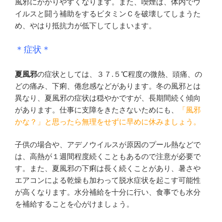
風邪にかかりやすくなります。また、喫煙は、体内でウ
イルスと闘う補助をするビタミンＣを破壊してしまうた
め、やはり抵抗力が低下してしまいます。
＊症状＊
夏風邪
の症状としては、３７.５℃程度の微熱、頭痛、の
どの痛み、下痢、倦怠感などがあります。冬の風邪とは
異なり、夏風邪の症状は穏やかですが、長期間続く傾向
があります。仕事に支障をきたさないためにも、
「風邪
かな？」と思ったら無理をせずに早めに休みましょう。
子供の場合や、アデノウイルスが原因のプール熱などで
は、高熱が１週間程度続くこともあるので注意が必要で
す。また、夏風邪の下痢は長く続くことがあり、暑さや
エアコンによる乾燥も加わって脱水症状を起こす可能性
が高くなります。水分補給を十分に行い、食事でも水分
を補給することを心がけましょう。