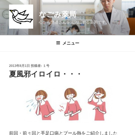
コ
ン
なごみ薬局
テ
心から患者さんを元気にする薬局です。
ン
ツ
へ
メニュー
ス
キ
ッ
投
2013年8月1日
投稿者:
１号
プ
稿
夏風邪イロイロ・・・
日:
前回・前々回と
手足口病
と
プール熱
をご紹介しました