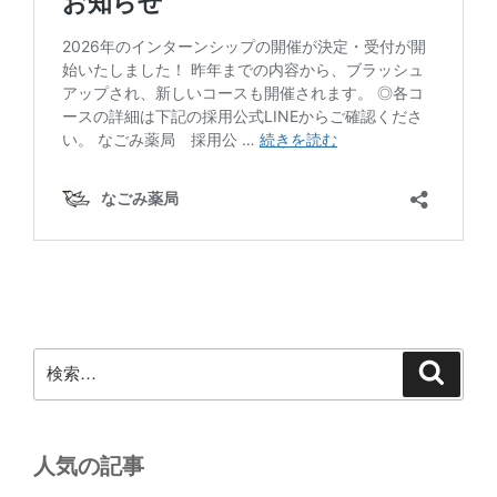
検
検
索
索:
人気の記事