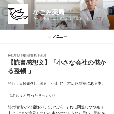
コ
ン
なごみ薬局
テ
心から患者さんを元気にする薬局です。
ン
ツ
へ
メニュー
ス
キ
ッ
投
2021年3月15日
投稿者:
SMILE
プ
稿
【読書感想文】「小さな会社の儲か
日:
る整頓 」
発行：日経BP社、著者：小山 昇 本店休憩室にある本。
〈読もうと思ったきっかけ〉
前の職場で5S活動をしていたが、それに関連しつつ売り
上げ↑にまで言及している本なのだろうなと思い、興味を