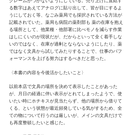
クレームがつかないようにしている。売り上げに直結す
る数字はあえてアナログに貼り出して、皆が目にするよ
うにしておく等、なごみ薬局でも採択されている方法が
記載されていた。薬局も病院の薬剤部も 薬の在庫を抱え
る場所として、他業種・他部署に比べモノを減らす作業
はしにくいのが現状だが、だからといって全く着手しな
いのではなく、在庫が過剰とならないようにしたり、薬
ではなく文具から試してみたりすることで、仕事のパフ
ォーマンスを上げる努力はするべきだと思った。
〈本書の内容を今後活かしたいこと〉
以前本店で文具の場所を決めて表示したことがあった
が、月日の経過に伴い表示がとれてしまったようで、使
いたい時にホチキスが見当たらず、他の場所から借りて
くる、という状態が最近頻発している気がするため、全
ての物について行うのは厳しいが、メインの文具だけで
も再度整頓したいと感じた。