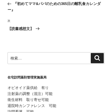
稿
の
『初めてママ&パパのための365日の離乳食カレンダ
ナ
投
ー』
ビ
稿
ゲ
次
次
の
ー
【読書感想文】
投
シ
稿
ョ
ン
検
検
索
索:
在宅訪問薬剤管理実施薬局
オピオイド薬供給 有り
注射薬の調整（混注）可能
衛生材料 取り寄せ可能
退院時カンファレンス 可能
訪問看護 可能