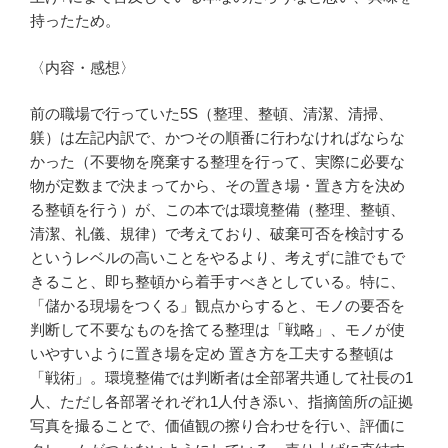
持ったため。
〈内容・感想〉
前の職場で行っていた5S（整理、整頓、清潔、清掃、
躾）は左記内訳で、かつその順番に行わなければならな
かった（不要物を廃棄する整理を行って、実際に必要な
物が定数まで決まってから、その置き場・置き方を決め
る整頓を行う）が、この本では環境整備（整理、整頓、
清潔、礼儀、規律）で考えており、破棄可否を検討する
というレベルの高いことをやるより、考えずに誰でもで
きること、即ち整頓から着手すべきとしている。特に、
「儲かる現場をつくる」観点からすると、モノの要否を
判断して不要なものを捨てる整理は「戦略」、モノが使
いやすいように置き場を定め 置き方を工夫する整頓は
「戦術」。環境整備では判断者は全部署共通して社長の1
人、ただし各部署それぞれ1人付き添い、指摘箇所の証拠
写真を撮ることで、価値観の擦り合わせを行い、評価に