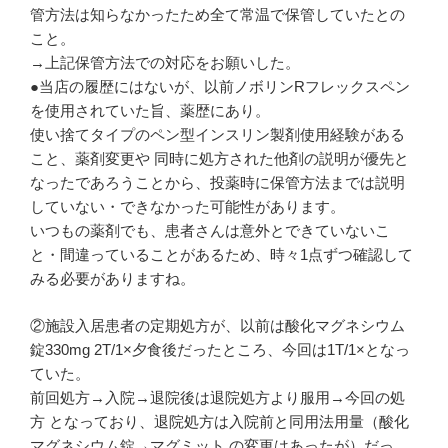
管方法は知らなかったため全て常温で保管していたとの
こと。
→上記保管方法での対応をお願いした。
●当店の履歴にはないが、以前ノボリンRフレックスペン
を使用されていた旨、薬歴にあり。
使い捨てタイプのペン型インスリン製剤使用経験がある
こと、薬剤変更や 同時に処方された他剤の説明が優先と
なったであろうことから、投薬時に保管方法までは説明
していない・できなかった可能性があります。
いつもの薬剤でも、患者さんは意外とできていないこ
と・間違っていることがあるため、時々1点ずつ確認して
みる必要がありますね。
②施設入居患者の定期処方が、以前は酸化マグネシウム
錠330mg 2T/1×夕食後だったところ、今回は1T/1×となっ
ていた。
前回処方→入院→退院後は退院処方より服用→今回の処
方 となっており、退院処方は入院前と同用法用量（酸化
マグネシウム錠→マグミット の変更はあったが）だっ