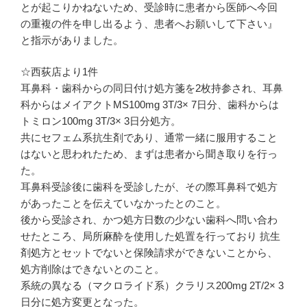
とが起こりかねないため、受診時に患者から医師へ今回
の重複の件を申し出るよう、患者へお願いして下さい』
と指示がありました。
☆西荻店より1件
耳鼻科・歯科からの同日付け処方箋を2枚持参され、耳鼻
科からはメイアクトMS100mg 3T/3× 7日分、歯科からは
トミロン100mg 3T/3× 3日分処方。
共にセフェム系抗生剤であり、通常一緒に服用すること
はないと思われたため、まずは患者から聞き取りを行っ
た。
耳鼻科受診後に歯科を受診したが、その際耳鼻科で処方
があったことを伝えていなかったとのこと。
後から受診され、かつ処方日数の少ない歯科へ問い合わ
せたところ、局所麻酔を使用した処置を行っており 抗生
剤処方とセットでないと保険請求ができないことから、
処方削除はできないとのこと。
系統の異なる（マクロライド系）クラリス200mg 2T/2× 3
日分に処方変更となった。