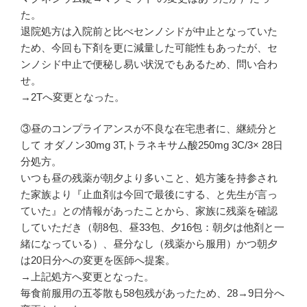
た。
退院処方は入院前と比べセンノシドが中止となっていた
ため、今回も下剤を更に減量した可能性もあったが、セ
ンノシド中止で便秘し易い状況でもあるため、問い合わ
せ。
→2Tへ変更となった。
③昼のコンプライアンスが不良な在宅患者に、継続分と
して オダノン30mg 3T,トラネキサム酸250mg 3C/3× 28日
分処方。
いつも昼の残薬が朝夕より多いこと、処方箋を持参され
た家族より『止血剤は今回で最後にする、と先生が言っ
ていた』との情報があったことから、家族に残薬を確認
していただき（朝8包、昼33包、夕16包：朝夕は他剤と一
緒になっている）、昼分なし（残薬から服用）かつ朝夕
は20日分への変更を医師へ提案。
→上記処方へ変更となった。
毎食前服用の五苓散も58包残があったため、28→9日分へ