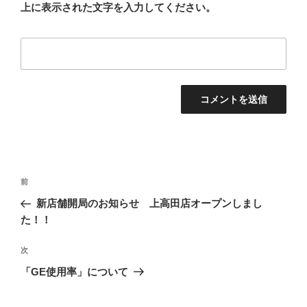
上に表示された文字を入力してください。
投
前
前
稿
の
新店舗開局のお知らせ 上高田店オープンしまし
ナ
投
た！！
ビ
稿
ゲ
次
次
の
ー
「GE使用率」について
投
シ
稿