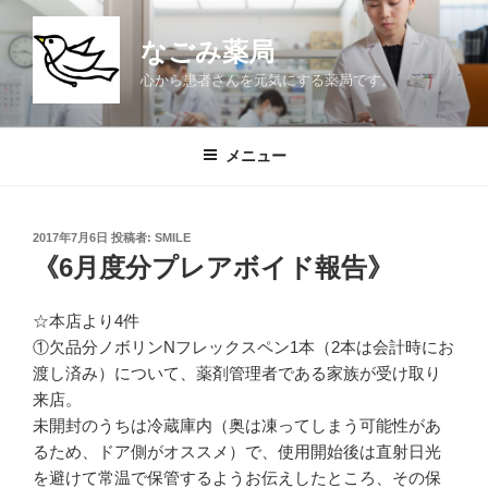
コ
ン
なごみ薬局
テ
心から患者さんを元気にする薬局です。
ン
ツ
へ
メニュー
ス
キ
ッ
投
2017年7月6日
投稿者:
SMILE
プ
稿
《6月度分プレアボイド報告》
日:
☆本店より4件
①欠品分ノボリンNフレックスペン1本（2本は会計時にお
渡し済み）について、薬剤管理者である家族が受け取り
来店。
未開封のうちは冷蔵庫内（奥は凍ってしまう可能性があ
るため、ドア側がオススメ）で、使用開始後は直射日光
を避けて常温で保管するようお伝えしたところ、その保