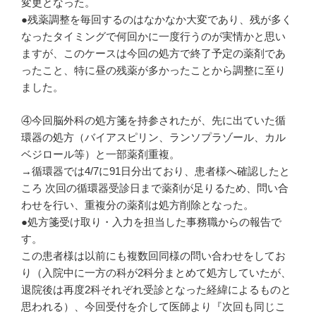
変更となった。
●残薬調整を毎回するのはなかなか大変であり、残が多く
なったタイミングで何回かに一度行うのが実情かと思い
ますが、このケースは今回の処方で終了予定の薬剤であ
ったこと、特に昼の残薬が多かったことから調整に至り
ました。
④今回脳外科の処方箋を持参されたが、先に出ていた循
環器の処方（バイアスピリン、ランソプラゾール、カル
ベジロール等）と一部薬剤重複。
→循環器では4/7に91日分出ており、患者様へ確認したと
ころ 次回の循環器受診日まで薬剤が足りるため、問い合
わせを行い、重複分の薬剤は処方削除となった。
●処方箋受け取り・入力を担当した事務職からの報告で
す。
この患者様は以前にも複数回同様の問い合わせをしてお
り（入院中に一方の科が2科分まとめて処方していたが、
退院後は再度2科それぞれ受診となった経緯によるものと
思われる）、今回受付を介して医師より『次回も同じこ