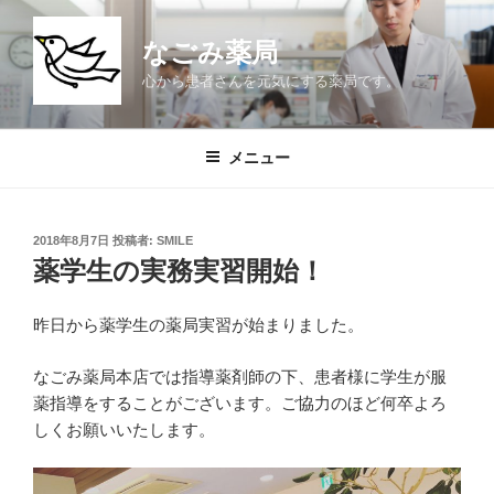
コ
ン
なごみ薬局
テ
心から患者さんを元気にする薬局です。
ン
ツ
へ
メニュー
ス
キ
ッ
投
2018年8月7日
投稿者:
SMILE
プ
稿
薬学生の実務実習開始！
日:
昨日から薬学生の薬局実習が始まりました。
なごみ薬局本店では指導薬剤師の下、患者様に学生が服
薬指導をすることがございます。ご協力のほど何卒よろ
しくお願いいたします。