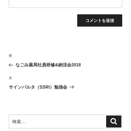
投
前
前
稿
の
なごみ薬局社員研修&納涼会2018
ナ
投
ビ
稿
次
次
ゲ
の
サインバルタ（SSRI）勉強会
投
ー
稿
シ
ョ
ン
検
検
索
索: