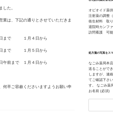
ました。
オピオイド薬
注射薬の調整
営業は、下記の通りとさせていただきま
衛生材料 取
退院時カンフ
訪問看護 可
日まで １月４日から
９日まで １月５日から
処方箋の写真をス
午前まで １月４日から
なごみ薬局本
送ることができ
しますが、連
てご確認下さ
す。 なごみ薬局本
、何卒ご容赦くださいますようお願い申
お名前 (必須)