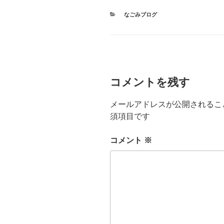
カ
なごみブログ
テ
ゴ
リ
ー
コメントを残す
メールアドレスが公開されるこ
須項目です
コメント
※