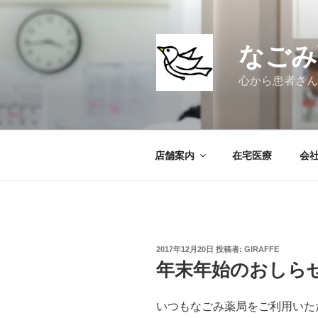
コ
ン
テ
なごみ
ン
ツ
心から患者さん
へ
ス
キ
ッ
店舗案内
在宅医療
会
プ
投
2017年12月20日
投稿者:
GIRAFFE
稿
年末年始のおしら
日:
いつもなごみ薬局をご利用いた