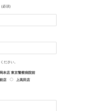
(必須)
てください。
局本店 東京警察病院前
前店
上高田店
文