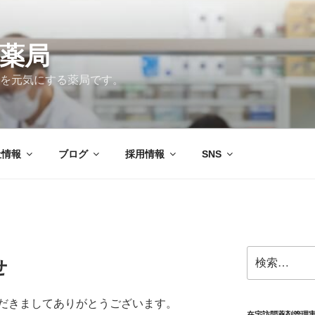
薬局
を元気にする薬局です。
社情報
ブログ
採用情報
SNS
検
せ
索:
だきましてありがとうございます。
在宅訪問薬剤管理