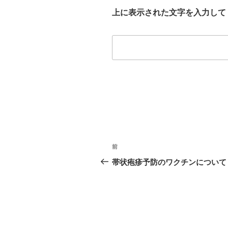
上に表示された文字を入力して
投
前
前
稿
の
帯状疱疹予防のワクチンについて
投
ナ
稿
ビ
ゲ