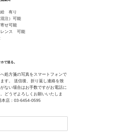
供給 有り
（混注）可能
り寄せ可能
ァレンス 可能
能
マホで送る。
店へ処方箋の写真をスマートフォンで
ます。 送信後、折り返し連絡を致
絡がない場合はお手数ですがお電話に
い。どうぞよろしくお願いいたしま
店：03-6454-0595