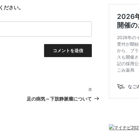
ください。
次
次
の
足の病気～下肢静脈瘤について
投
稿