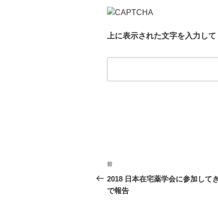
上に表示された文字を入力して
投
前
前
稿
の
2018 日本在宅薬学会に参加して
投
で報告
ナ
稿
ビ