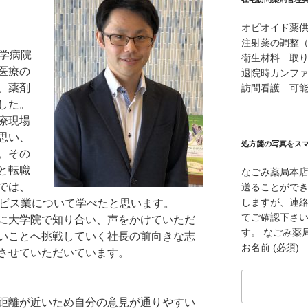
オピオイド薬
注射薬の調整
大学病院
衛生材料 取
医療の
退院時カンフ
、薬剤
訪問看護 可
した。
療現場
思い、
処方箋の写真をス
。その
と転職
なごみ薬局本
では、
送ることができ
しますが、連
ービス業について学べたと思います。
てご確認下さ
に大学院で知り合い、声をかけていただ
す。 なごみ薬局本
いことへ挑戦していく社長の前向きな志
お名前 (必須)
させていただいています。
距離が近いため自分の意見が通りやすい