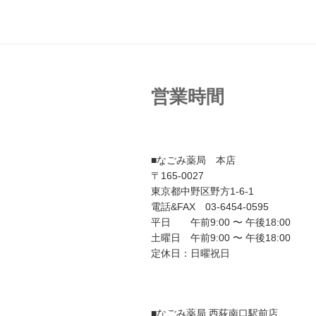
ゲ
ー
シ
ョ
営業時間
ン
■なごみ薬局 本店
〒165-0027
東京都中野区野方1-6-1
電話&FAX 03-6454-0595
平日 午前9:00 〜 午後18:00
土曜日 午前9:00 〜 午後18:00
定休日：日曜祝日
■なごみ薬局 西荻南口駅前店