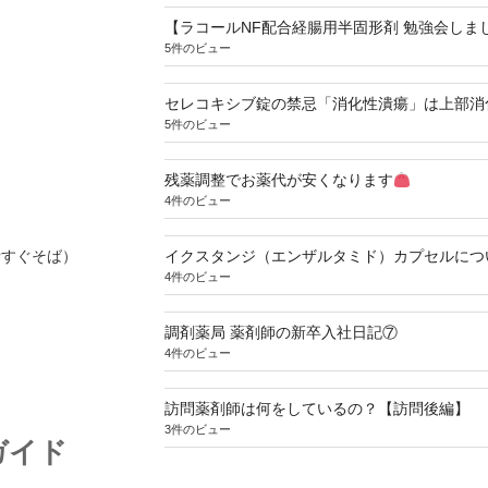
【ラコールNF配合経腸用半固形剤 勉強会しま
5件のビュー
セレコキシブ錠の禁忌「消化性潰瘍」は上部消
5件のビュー
残薬調整でお薬代が安くなります
4件のビュー
寺すぐそば）
イクスタンジ（エンザルタミド）カプセルにつ
4件のビュー
調剤薬局 薬剤師の新卒入社日記⑦
4件のビュー
訪問薬剤師は何をしているの？【訪問後編】
3件のビュー
ガイド