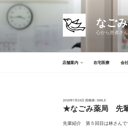
コ
ン
テ
なごみ
ン
ツ
心から患者さん
へ
ス
キ
ッ
店舗案内
在宅医療
会
プ
投
2018年7月24日
投稿者:
SMILE
稿
★なごみ薬局 先
日:
先輩紹介 第５回目は林さんで