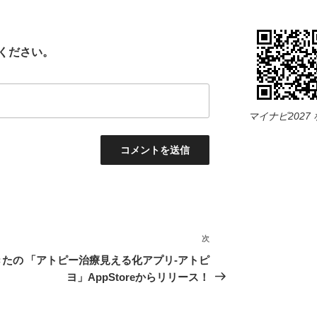
ください。
マイナビ2027
次
次
の
きたの
「アトピー治療見える化アプリ-アトピ
投
ヨ」AppStoreからリリース！
稿