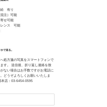
供給 有り
（混注）可能
り寄せ可能
ァレンス 可能
能
マホで送る。
店へ処方箋の写真をスマートフォンで
ます。 送信後、折り返し連絡を致
絡がない場合はお手数ですがお電話に
い。どうぞよろしくお願いいたしま
店：03-6454-0595