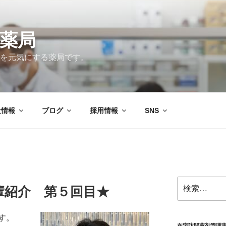
薬局
を元気にする薬局です。
社情報
ブログ
採用情報
SNS
検
輩紹介 第５回目★
索:
す。
在宅訪問薬剤管理