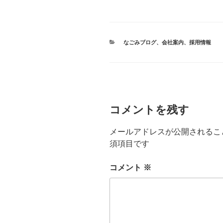
カ
なごみブログ
、
会社案内
、
採用情報
テ
ゴ
リ
ー
コメントを残す
メールアドレスが公開されるこ
須項目です
コメント
※