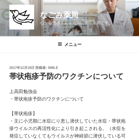
コ
ン
なごみ薬局
テ
心から患者さんを元気にする薬局です。
ン
ツ
へ
メニュー
ス
キ
ッ
投
2017年12月18日
投稿者:
SMILE
プ
稿
帯状疱疹予防のワクチンについて
日:
上高田勉強会
・帯状疱疹予防のワクチンについて
【帯状疱疹】
・主に小児期に水痘にり患し潜伏していた水痘・帯状疱
疹ウイルスの再活性化により引き起こされる。（水痘を
発症していなくてもウイルスが神経節に潜伏している可