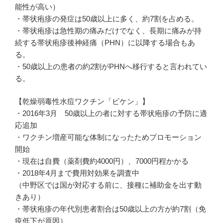
能性が高い）
・帯状疱疹の発症は50歳以上に多く、約7割を占める。
・帯状疱疹は急性期の痛みだけでなく、長期に痛みが持
続する帯状疱疹後神経痛（PHN）に以降する場合もあ
る。
・50歳以上の患者の約2割がPHNへ移行すると言われてい
る。
【乾燥弱毒性水痘ワクチン「ビケン」】
・2016年3月 50歳以上の者に対する帯状疱疹の予防に適
応追加
・ワクチン増産可能な体制になったためプロモーション
開始
・現在は自費（薬剤費約4000円）、7000円程かかる
・2018年4月まで費用対効果を調査中
（中野区では国が対応する前に、接種に補助金を出す動
きあり）
・帯状疱疹の年代別患者割合は50歳以上の方が約7割（免
疫低下が原因）