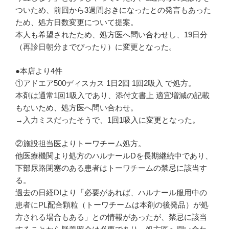
ついため、前回から3週間おきになったとの発言もあった
ため、処方日数変更について提案。
本人も希望されたため、処方医へ問い合わせし、19日分
（再診日朝分までぴったり）に変更となった。
●本店より4件
①アドエア500ディスカス 1日2回 1回2吸入 で処方。
本剤は通常1回1吸入であり、添付文書上 適宜増減の記載
もないため、処方医へ問い合わせ。
→入力ミスだったそうで、1回1吸入に変更となった。
②施設担当医よりトーワチーム処方。
他医療機関より処方のハルナールDを長期継続中であり、
下部尿路閉塞のある患者はトーワチームの禁忌に該当す
る。
過去の日経DIより「必要があれば、ハルナール服用中の
患者にPL配合顆粒（トーワチームは本剤の後発品）が処
方される場合もある」との情報があったが、禁忌に該当