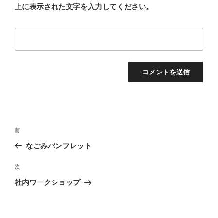
上に表示された文字を入力してください。
投
前
前
稿
の
なごみパンフレット
ナ
投
ビ
稿
次
次
ゲ
の
社内ワークショップ
投
ー
稿
シ