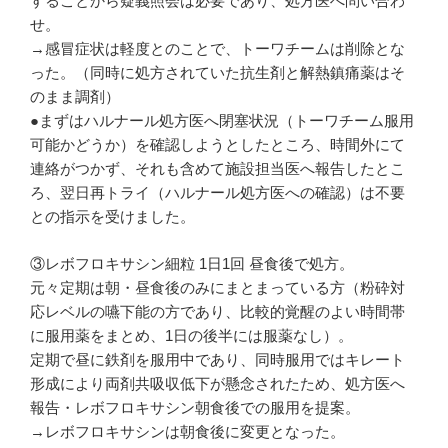
することから疑義照会は必要であり、処方医へ問い合わ
せ。
→感冒症状は軽度とのことで、トーワチームは削除とな
った。（同時に処方されていた抗生剤と解熱鎮痛薬はそ
のまま調剤）
●まずはハルナール処方医へ閉塞状況（トーワチーム服用
可能かどうか）を確認しようとしたところ、時間外にて
連絡がつかず、それも含めて施設担当医へ報告したとこ
ろ、翌日再トライ（ハルナール処方医への確認）は不要
との指示を受けました。
③レボフロキサシン細粒 1日1回 昼食後で処方。
元々定期は朝・昼食後のみにまとまっている方（粉砕対
応レベルの嚥下能の方であり、比較的覚醒のよい時間帯
に服用薬をまとめ、1日の後半には服薬なし）。
定期で昼に鉄剤を服用中であり、同時服用ではキレート
形成により両剤共吸収低下が懸念されたため、処方医へ
報告・レボフロキサシン朝食後での服用を提案。
→レボフロキサシンは朝食後に変更となった。