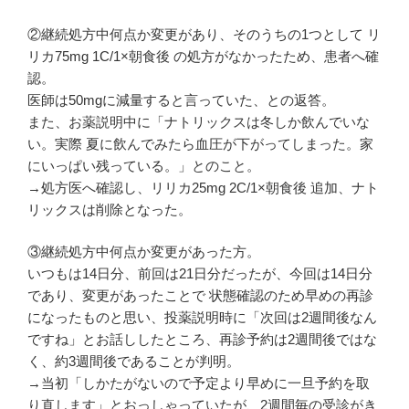
②継続処方中何点か変更があり、そのうちの1つとして リ
リカ75mg 1C/1×朝食後 の処方がなかったため、患者へ確
認。
医師は50mgに減量すると言っていた、との返答。
また、お薬説明中に「ナトリックスは冬しか飲んでいな
い。実際 夏に飲んでみたら血圧が下がってしまった。家
にいっぱい残っている。」とのこと。
→処方医へ確認し、リリカ25mg 2C/1×朝食後 追加、ナト
リックスは削除となった。
③継続処方中何点か変更があった方。
いつもは14日分、前回は21日分だったが、今回は14日分
であり、変更があったことで 状態確認のため早めの再診
になったものと思い、投薬説明時に「次回は2週間後なん
ですね」とお話ししたところ、再診予約は2週間後ではな
く、約3週間後であることが判明。
→当初「しかたがないので予定より早めに一旦予約を取
り直します」とおっしゃっていたが、2週間毎の受診がき