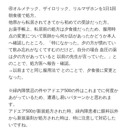
④オルメテック、ザイロリック、リルマザホンを1日1回
朝食後で処方。
他県から転居されてきてから初めての受診だった方。
お薬手帳上、転居前の処方は夕食後だったため、服用時
点の変更について医師から何か話があったかどうか本人
へ確認したところ、「特になかった。夕の方が慣れてい
て飲み忘れがなくてすむのだけど。自分の場合 血圧の薬
は夕の方があっていると 以前の先生が言っていた。」と
のことで、処方医へ報告・確認。
→以前までと同じ服用法で とのことで、夕食後に変更と
なった。
※緑内障禁忌の件やアドエア500の件はこれまでに何度か
あがっているため、遭遇し易いパターンかと思われま
す。
アドエア500が新規処方された時、緑内障患者に眼科以外
から新規薬剤が処方された時は、特に注意して対応した
いですね。