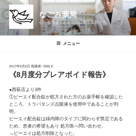
コ
ン
なごみ薬局
テ
心から患者さんを元気にする薬局です。
ン
ツ
へ
メニュー
ス
キ
ッ
投
2017年9月6日
投稿者:
SMILE
プ
稿
《8月度分プレアボイド報告》
日:
●西荻店より3件
①ピーエイ配合錠が処方された方のお薬手帳を確認した
ところ、トラバタンズ点眼液を使用中であることが判
明。
ピーエイ配合錠は緑内障のタイプに関わらず禁忌である
ため、患者の希望もあり 処方医へ問い合わせ。
→ピーエイは処方削除となった。