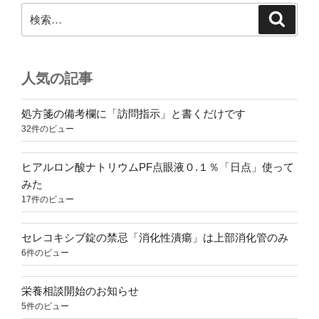
検
検
索
索:
人気の記事
処方箋の備考欄に「訪問指示」と書くだけです
32件のビュー
ヒアルロン酸ナトリウムPF点眼液０.１％「日点」使って
みた
17件のビュー
セレコキシブ錠の禁忌「消化性潰瘍」は上部消化管のみ
6件のビュー
栄養相談開始のお知らせ
5件のビュー