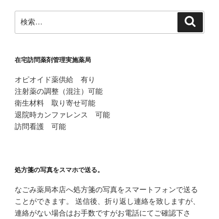
ョ
ン
検
検
索
索:
在宅訪問薬剤管理実施薬局
オピオイド薬供給 有り
注射薬の調整（混注）可能
衛生材料 取り寄せ可能
退院時カンファレンス 可能
訪問看護 可能
処方箋の写真をスマホで送る。
なごみ薬局本店へ処方箋の写真をスマートフォンで送る
ことができます。 送信後、折り返し連絡を致しますが、
連絡がない場合はお手数ですがお電話にてご確認下さ