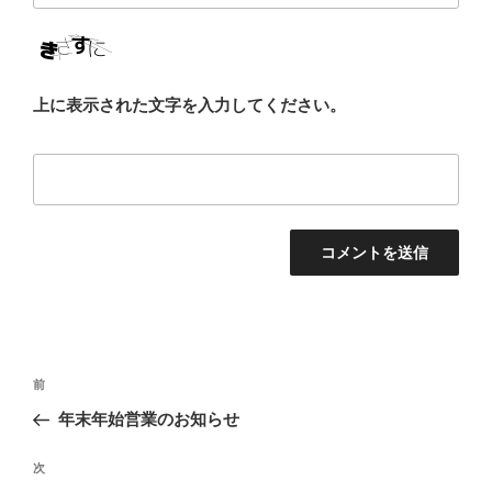
上に表示された文字を入力してください。
投
前
前
稿
の
年末年始営業のお知らせ
ナ
投
ビ
稿
次
次