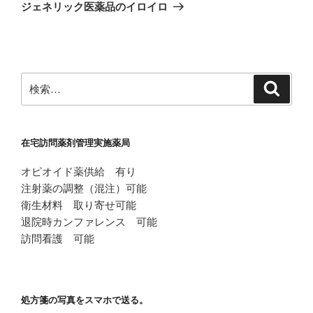
ゲ
の
ジェネリック医薬品のイロイロ
投
ー
稿
シ
ョ
ン
検
検
索
索:
在宅訪問薬剤管理実施薬局
オピオイド薬供給 有り
注射薬の調整（混注）可能
衛生材料 取り寄せ可能
退院時カンファレンス 可能
訪問看護 可能
処方箋の写真をスマホで送る。