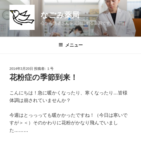
コ
ン
なごみ薬局
テ
心から患者さんを元気にする薬局です。
ン
ツ
へ
メニュー
ス
キ
ッ
投
2014年3月20日
投稿者:
１号
プ
稿
花粉症の季節到来！
日:
こんにちは！急に暖かくなったり、寒くなったり…皆様
体調は崩されていませんか？
今週はとっっっても暖かかったですね！（今日は寒いで
すが＞＜）そのかわりに花粉がかなり飛んでいまし
た………