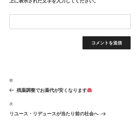
上に表示された文字を入力してください。
投
前
前
稿
の
残薬調整でお薬代が安くなります
ナ
投
ビ
稿
次
次
ゲ
の
リユース・リデュースが当たり前の社会へ
投
ー
稿
シ
ョ