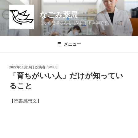
コ
ン
なごみ薬局
テ
心から患者さんを元気にする薬局です。
ン
ツ
へ
メニュー
ス
キ
ッ
投
2022年11月16日
投稿者:
SMILE
プ
稿
「育ちがいい人」だけが知ってい
日:
ること
【読書感想文】