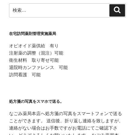
ン
検
検
索
索:
在宅訪問薬剤管理実施薬局
オピオイド薬供給 有り
注射薬の調整（混注）可能
衛生材料 取り寄せ可能
退院時カンファレンス 可能
訪問看護 可能
処方箋の写真をスマホで送る。
なごみ薬局本店へ処方箋の写真をスマートフォンで送る
ことができます。 送信後、折り返し連絡を致しますが、
連絡がない場合はお手数ですがお電話にてご確認下さ