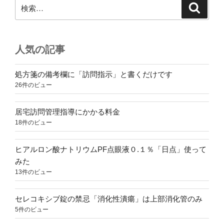
検
検
索
索:
人気の記事
処方箋の備考欄に「訪問指示」と書くだけです
26件のビュー
居宅訪問管理指導にかかる料金
18件のビュー
ヒアルロン酸ナトリウムPF点眼液０.１％「日点」使って
みた
13件のビュー
セレコキシブ錠の禁忌「消化性潰瘍」は上部消化管のみ
5件のビュー