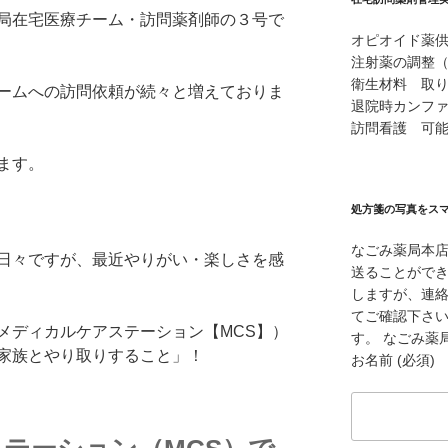
局在宅医療チーム・訪問薬剤師の３号で
オピオイド薬
注射薬の調整
衛生材料 取
ームへの訪問依頼が続々と増えておりま
退院時カンフ
訪問看護 可
ます。
処方箋の写真をス
なごみ薬局本
日々ですが、最近やりがい・楽しさを感
送ることができ
しますが、連
てご確認下さ
メディカルケアステーション【MCS】）
す。 なごみ薬局本
家族とやり取りすること」！
お名前 (必須)