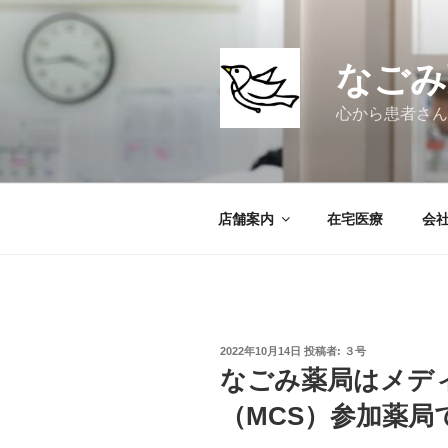
コ
ン
テ
なごみ
ン
ツ
心から患者さん
へ
ス
キ
ッ
店舗案内
在宅医療
会
プ
投
2022年10月14日
投稿者:
３号
稿
なごみ薬局はメデ
日:
（MCS）参加薬局