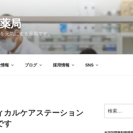
薬局
を元気にする薬局です。
社情報
ブログ
採用情報
SNS
検
ィカルケアステーション
索:
です
在宅訪問薬剤管理