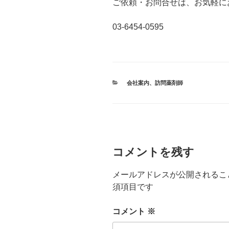
ご依頼・お問合せは、お気軽に
03-6454-0595
カ
会社案内
、
訪問薬剤師
テ
ゴ
リ
ー
コメントを残す
メールアドレスが公開されるこ
須項目です
コメント
※