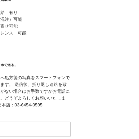
供給 有り
（混注）可能
り寄せ可能
ァレンス 可能
能
マホで送る。
店へ処方箋の写真をスマートフォンで
ます。 送信後、折り返し連絡を致
絡がない場合はお手数ですがお電話に
い。どうぞよろしくお願いいたしま
店：03-6454-0595