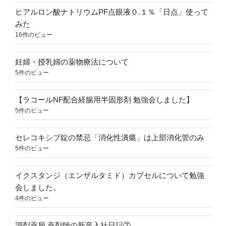
ヒアルロン酸ナトリウムPF点眼液０.１％「日点」使って
みた
16件のビュー
妊婦・授乳婦の薬物療法について
5件のビュー
【ラコールNF配合経腸用半固形剤 勉強会しました】
5件のビュー
セレコキシブ錠の禁忌「消化性潰瘍」は上部消化管のみ
5件のビュー
イクスタンジ（エンザルタミド）カプセルについて勉強
会しました。
4件のビュー
調剤薬局 薬剤師の新卒入社日記⑦