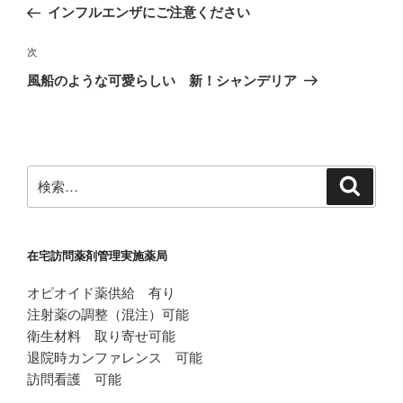
の
インフルエンザにご注意ください
ナ
投
ビ
稿
次
次
ゲ
の
風船のような可愛らしい 新！シャンデリア
投
ー
稿
シ
ョ
ン
検
検
索
索:
在宅訪問薬剤管理実施薬局
オピオイド薬供給 有り
注射薬の調整（混注）可能
衛生材料 取り寄せ可能
退院時カンファレンス 可能
訪問看護 可能