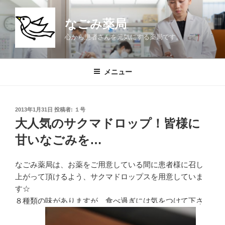
コ
ン
なごみ薬局
テ
心から患者さんを元気にする薬局です。
ン
ツ
へ
メニュー
ス
キ
ッ
投
2013年1月31日
投稿者:
１号
プ
稿
大人気のサクマドロップ！皆様に
日:
甘いなごみを…
なごみ薬局は、お薬をご用意している間に患者様に召し
上がって頂けるよう、サクマドロップスを用意していま
す☆
８種類の味がありますが、食べ過ぎには気をつけて下さ