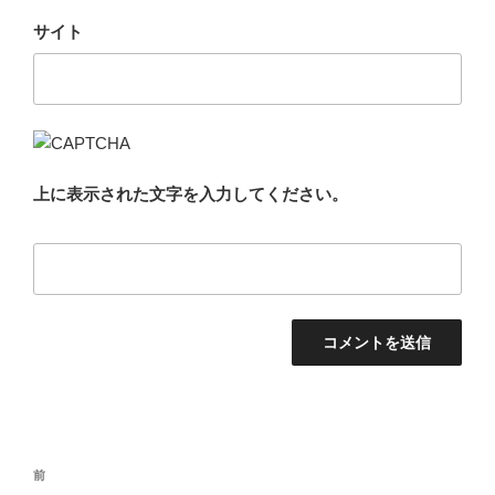
サイト
上に表示された文字を入力してください。
投
前
前
稿