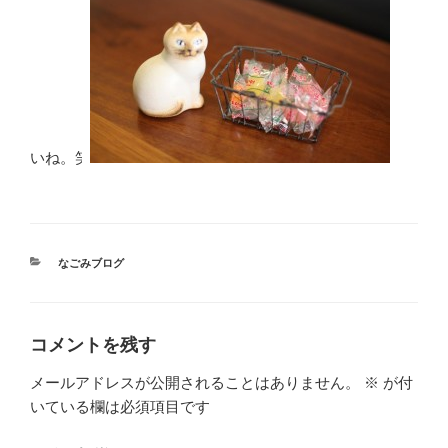
いね。笑
カ
なごみブログ
テ
ゴ
リ
ー
コメントを残す
メールアドレスが公開されることはありません。
※
が付
いている欄は必須項目です