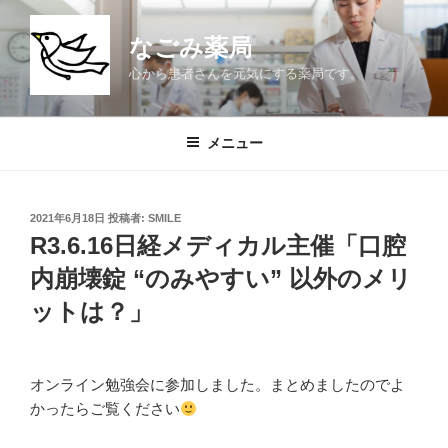
コ
ン
なごみ薬局
テ
心から患者さんを元気にする薬局です。
ン
ツ
へ
メニュー
ス
キ
ッ
投
2021年6月18日
投稿者:
SMILE
プ
稿
R3.6.16日経メディカル主催「口腔
日:
内崩壊錠 “のみやすい” 以外のメリ
ットは？」
オンライン勉強会に参加しました。まとめましたのでよ
かったらご覧ください