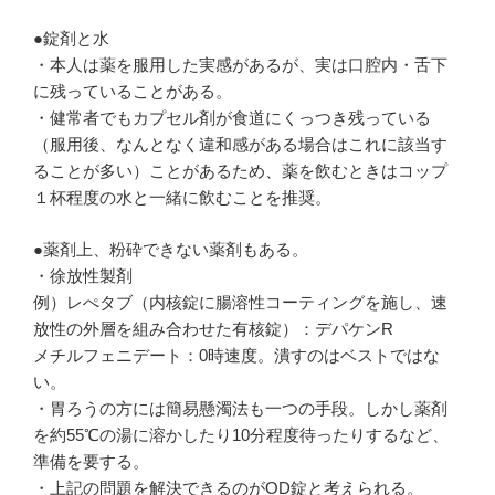
●錠剤と水
・本人は薬を服用した実感があるが、実は口腔内・舌下
に残っていることがある。
・健常者でもカプセル剤が食道にくっつき残っている
（服用後、なんとなく違和感がある場合はこれに該当す
ることが多い）ことがあるため、薬を飲むときはコップ
１杯程度の水と一緒に飲むことを推奨。
●薬剤上、粉砕できない薬剤もある。
・徐放性製剤
例）レぺタブ（内核錠に腸溶性コーティングを施し、速
放性の外層を組み合わせた有核錠）：デパケンR
メチルフェニデート：0時速度。潰すのはベストではな
い。
・胃ろうの方には簡易懸濁法も一つの手段。しかし薬剤
を約55℃の湯に溶かしたり10分程度待ったりするなど、
準備を要する。
・上記の問題を解決できるのがOD錠と考えられる。