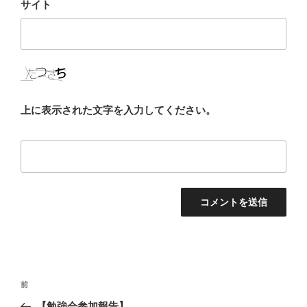
サイト
上に表示された文字を入力してください。
投
前
前
稿
の
【勉強会参加報告】