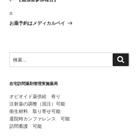
ナ
投
ビ
稿
次
次
ゲ
の
お薬予約はメディカルペイ
投
ー
稿
シ
ョ
ン
検
検
索
索:
在宅訪問薬剤管理実施薬局
オピオイド薬供給 有り
注射薬の調整（混注）可能
衛生材料 取り寄せ可能
退院時カンファレンス 可能
訪問看護 可能