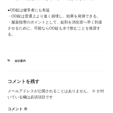
●OD錠は健常者にも有益
・OD錠は普通上より速く崩壊し、効果を発揮できる。
・服薬指導のポイントとして、錠剤を消化管へ早く到達
させるために、可能ならOD錠も水で飲むことを推奨す
る。
カ
会社案内
テ
ゴ
リ
ー
コメントを残す
メールアドレスが公開されることはありません。
※
が付
いている欄は必須項目です
コメント
※