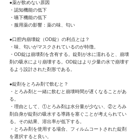
●薬が飲めない原因
・認知機能の低下
・嚥下機能の低下
・服用薬の影響：薬の味、匂い
●口腔内崩壊錠（OD錠）の利点とは？
・味、匂いがマスクされているのが特徴。
・OD錠は崩壊剤を含有する。錠剤が水に濡れると、崩壊
剤の吸水により崩壊する。OD錠はより少量の水で崩壊す
るよう設計された剤形である。
●錠剤をとろみ剤で飲むと？
・とろみ剤と一緒に飲むと崩壊時間が遅くなることがあ
る。
・理由として、①とろみ剤は水分量が少ない、②とろみ
剤自身が錠剤の吸水する導路を塞ぐことが考えられてい
る。その結果、溶出率が低下する。
・とろみ剤を使用する場合、フィルムコートされた錠剤
を選択すると良い。