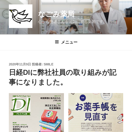
コ
ン
なごみ薬局
テ
心から患者さんを元気にする薬局です。
ン
ツ
へ
メニュー
ス
キ
ッ
投
2020年11月9日
投稿者:
SMILE
プ
稿
日経DIに弊社社員の取り組みが記
日:
事になりました。