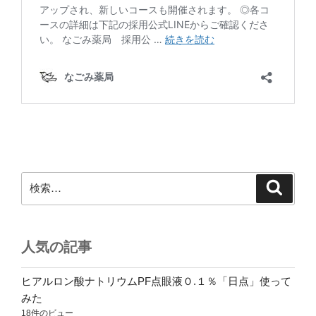
検
検
索
索:
人気の記事
ヒアルロン酸ナトリウムPF点眼液０.１％「日点」使って
みた
18件のビュー