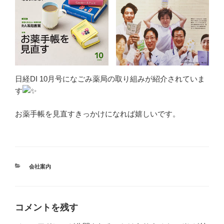
日経DI 10月号になごみ薬局の取り組みが紹介されていま
す
お薬手帳を見直すきっかけになれば嬉しいです。
カ
会社案内
テ
ゴ
リ
ー
コメントを残す