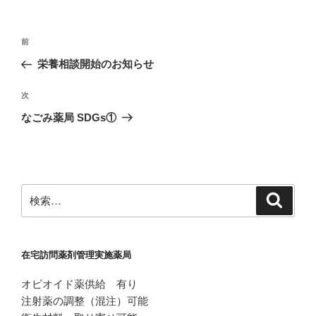
投
前
前
稿
の
栄養相談開始のお知らせ
ナ
投
ビ
稿
次
次
ゲ
の
なごみ薬局 SDGs①
投
ー
稿
シ
ョ
ン
検
検
索
索:
在宅訪問薬剤管理実施薬局
オピオイド薬供給 有り
注射薬の調整（混注）可能