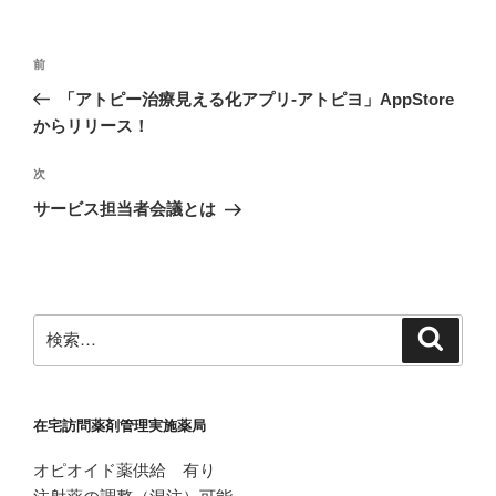
投
前
前
稿
の
「アトピー治療見える化アプリ-アトピヨ」AppStore
ナ
投
からリリース！
ビ
稿
ゲ
次
次
の
ー
サービス担当者会議とは
投
シ
稿
ョ
ン
検
検
索
索:
在宅訪問薬剤管理実施薬局
オピオイド薬供給 有り