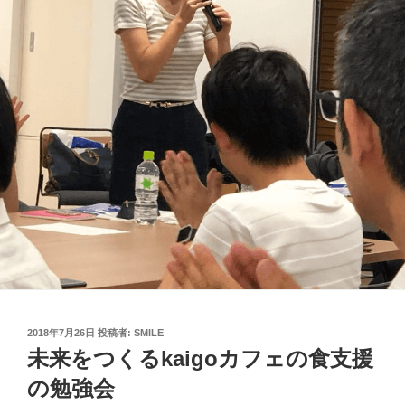
投
2018年7月26日
投稿者:
SMILE
稿
未来をつくるkaigoカフェの食支援
日:
の勉強会