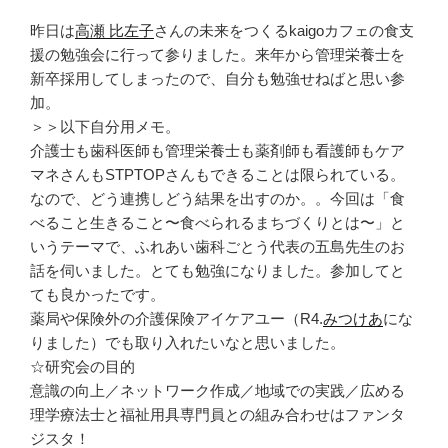
昨日は
高瀬 比左子
さんの未来をつくるkaigoカフェの食支
援の勉強会に行って参りました。来年から管理栄養士を
新卒採用してしまったので、自分も勉強せねばと思い参
加。
＞＞以下自分用メモ。
介護士も歯科医師も管理栄養士も薬剤師も看護師もケア
マネさんもSTPTOPさんもできることは限られている。
なので、どう連携しどう結果を出すのか。。今回は「食
べること生きること〜食べられるまちづくりとは〜」と
いうテーマで、ふれあい歯科ごとう代表の五島先生のお
話を伺いました。とても勉強になりました。参加してと
ても良かったです。
薬局や保険外の介護保険アイケアユー（R4.
みつけあ
にな
りました）でも取り入れたいなと思いました。
☆研究会の目的
意識の向上／ネットワーク作成／地域での実践／広める
理学療法士と福祉用具専門員との組み合わせはファンタ
ジスタ！