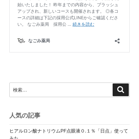
検
検
索
索:
人気の記事
ヒアルロン酸ナトリウムPF点眼液０.１％「日点」使って
みた