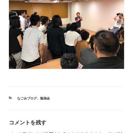
カ
なごみブログ
、
勉強会
テ
ゴ
リ
ー
コメントを残す