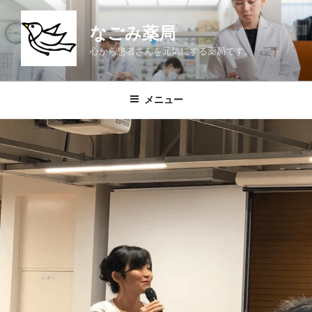
コ
ン
なごみ薬局
テ
心から患者さんを元気にする薬局です。
ン
ツ
へ
メニュー
ス
キ
ッ
プ