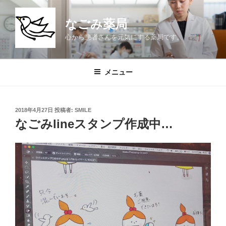
コ
ン
なごみ薬局
テ
心から患者さんを元気にする薬局です。
ン
ツ
へ
メニュー
ス
キ
ッ
投
2018年4月27日
投稿者:
SMILE
プ
稿
なごみlineスタンプ作成中…
日: