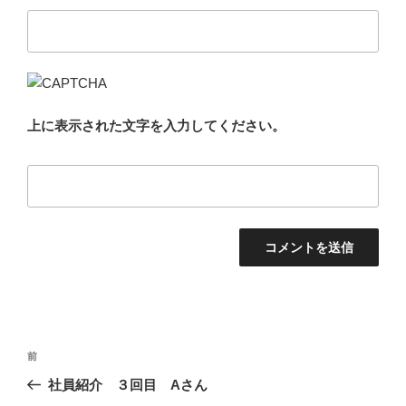
上に表示された文字を入力してください。
投
前
前
稿
の
社員紹介 ３回目 Aさん
ナ
投