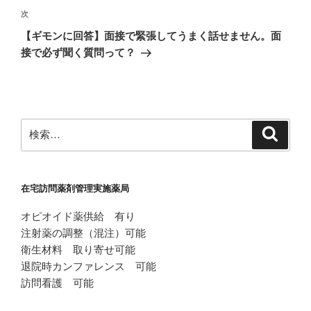
ビ
稿
次
次
ゲ
の
【ギモンに回答】面接で緊張してうまく話せません。面
投
ー
接で必ず聞く質問って？
稿
シ
ョ
ン
検
検
索
索:
在宅訪問薬剤管理実施薬局
オピオイド薬供給 有り
注射薬の調整（混注）可能
衛生材料 取り寄せ可能
退院時カンファレンス 可能
訪問看護 可能