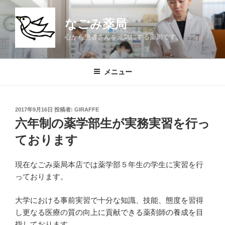
コ
ン
なごみ薬局
テ
心から患者さんを元気にする薬局です。
ン
ツ
へ
メニュー
ス
キ
ッ
投
2017年9月16日
投稿者:
GIRAFFE
プ
稿
六年制の薬学部生が実務実習を行っ
日:
ております
現在なごみ薬局本店では薬学部５年生の学生に実習を行
っております。
大学における事前実習で十分な知識、技能、態度を習得
し更なる医療の質の向上に貢献できる薬剤師の養成を目
指しております。