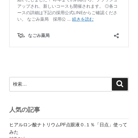
検
検
索
索:
人気の記事
ヒアルロン酸ナトリウムPF点眼液０.１％「日点」使って
みた