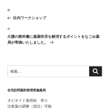
投
前
前
稿
の
社内ワークショップ
ナ
投
ビ
稿
次
次
ゲ
の
介護の教科書に服薬拒否を解消するポイントをなごみ薬
投
ー
局が寄稿いたしました。
稿
シ
ョ
ン
検
検
索
索:
在宅訪問薬剤管理実施薬局
オピオイド薬供給 有り
注射薬の調整（混注）可能