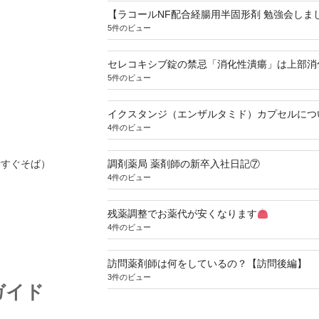
【ラコールNF配合経腸用半固形剤 勉強会しま
5件のビュー
セレコキシブ錠の禁忌「消化性潰瘍」は上部消
5件のビュー
イクスタンジ（エンザルタミド）カプセルにつ
4件のビュー
寺すぐそば）
調剤薬局 薬剤師の新卒入社日記⑦
4件のビュー
残薬調整でお薬代が安くなります
4件のビュー
訪問薬剤師は何をしているの？【訪問後編】
3件のビュー
ガイド