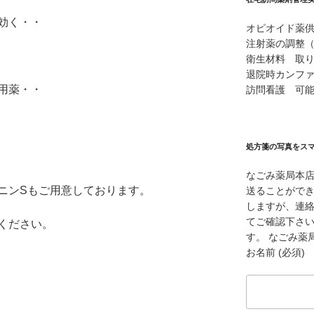
効く・・
オピオイド薬
注射薬の調整
衛生材料 取
退院時カンフ
用薬・・
訪問看護 可
処方箋の写真をス
なごみ薬局本
ニンSもご用意しております。
送ることができ
しますが、連
てご確認下さ
ください。
す。 なごみ薬局本
お名前 (必須)