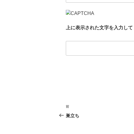
上に表示された文字を入力して
投
前
前
稿
の
巣立ち
投
ナ
稿