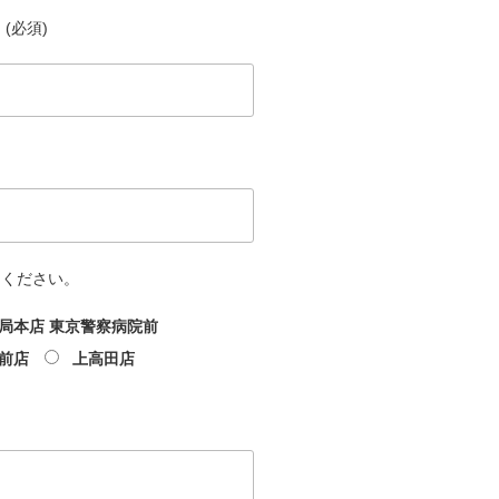
(必須)
てください。
局本店 東京警察病院前
前店
上高田店
文