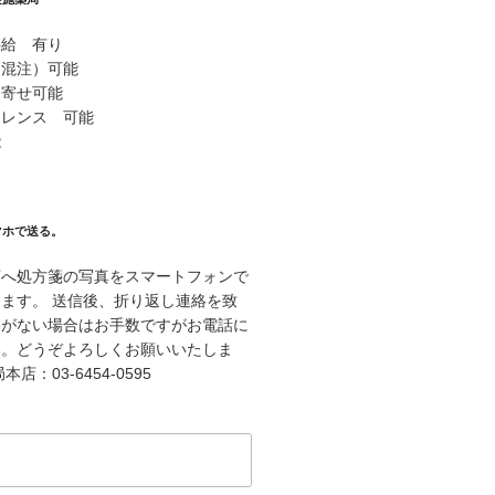
供給 有り
（混注）可能
り寄せ可能
ァレンス 可能
能
マホで送る。
店へ処方箋の写真をスマートフォンで
ます。 送信後、折り返し連絡を致
絡がない場合はお手数ですがお電話に
い。どうぞよろしくお願いいたしま
店：03-6454-0595