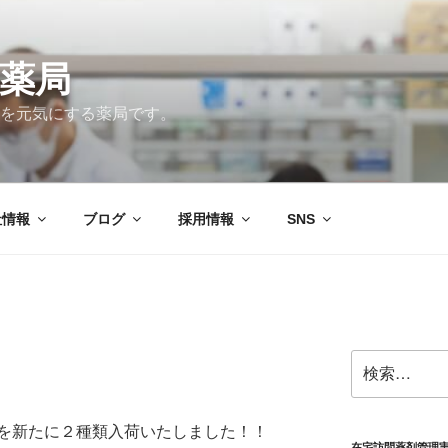
薬局
を元気にする薬局です。
社情報
ブログ
採用情報
SNS
検
索:
を新たに２種類入荷いたしました！！
在宅訪問薬剤管理