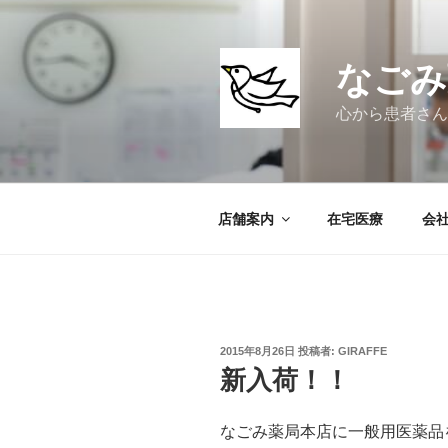
コ
ン
テ
なごみ
ン
ツ
心から患者さん
へ
ス
キ
ッ
店舗案内
在宅医療
会
プ
投
2015年8月26日
投稿者:
GIRAFFE
稿
新入荷！！
日:
なごみ薬局本店に一般用医薬品