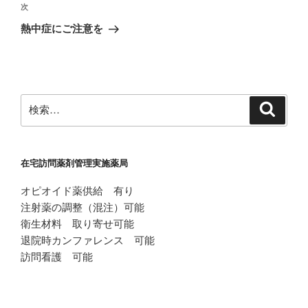
ビ
稿
次
次
ゲ
の
熱中症にご注意を
投
ー
稿
シ
ョ
ン
検
検
索
索:
在宅訪問薬剤管理実施薬局
オピオイド薬供給 有り
注射薬の調整（混注）可能
衛生材料 取り寄せ可能
退院時カンファレンス 可能
訪問看護 可能