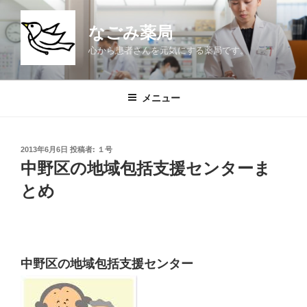
コ
ン
なごみ薬局
テ
心から患者さんを元気にする薬局です。
ン
ツ
へ
メニュー
ス
キ
ッ
投
2013年6月6日
投稿者:
１号
プ
稿
中野区の地域包括支援センターま
日:
とめ
中野区の地域包括支援センター