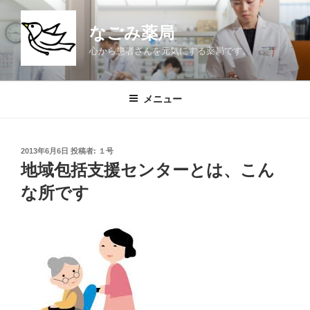
コ
ン
なごみ薬局
テ
心から患者さんを元気にする薬局です。
ン
ツ
へ
メニュー
ス
キ
ッ
投
2013年6月6日
投稿者:
１号
プ
稿
地域包括支援センターとは、こん
日:
な所です