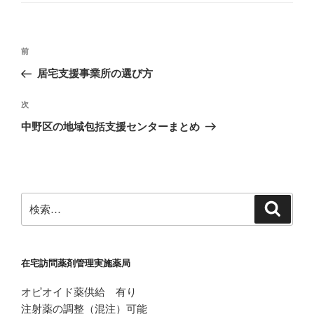
リ
ー
投
前
前
稿
の
居宅支援事業所の選び方
ナ
投
ビ
稿
次
次
ゲ
の
中野区の地域包括支援センターまとめ
投
ー
稿
シ
ョ
ン
検
検
索
索:
在宅訪問薬剤管理実施薬局
オピオイド薬供給 有り
注射薬の調整（混注）可能