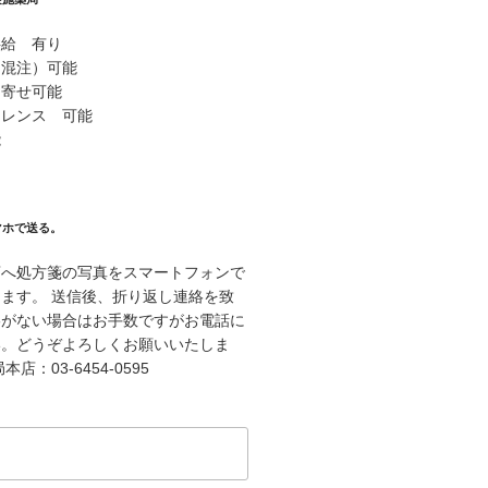
供給 有り
（混注）可能
り寄せ可能
ァレンス 可能
能
マホで送る。
店へ処方箋の写真をスマートフォンで
ます。 送信後、折り返し連絡を致
絡がない場合はお手数ですがお電話に
い。どうぞよろしくお願いいたしま
店：03-6454-0595