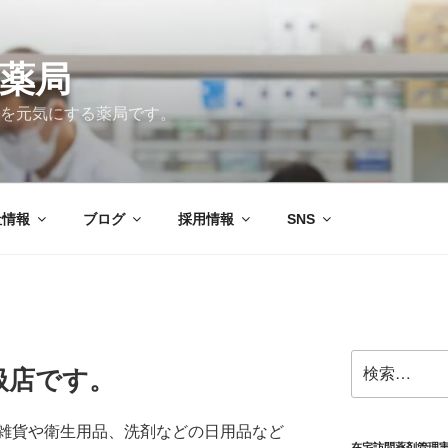
薬局
を元気にする薬局です。
社情報
ブログ
採用情報
SNS
検
扱店です。
索:
雑貨や衛生用品、洗剤などの日用品など
在宅訪問薬剤管理