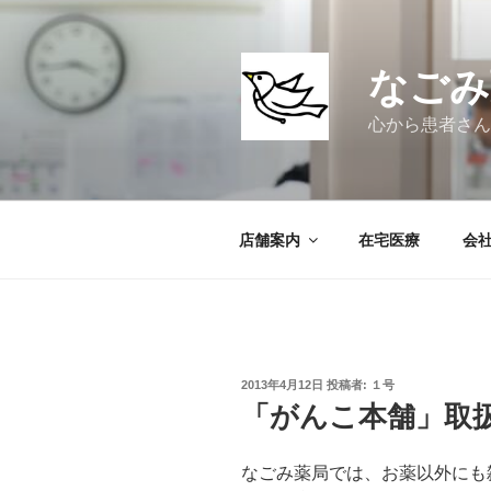
コ
ン
テ
なごみ
ン
ツ
心から患者さん
へ
ス
キ
ッ
店舗案内
在宅医療
会
プ
投
2013年4月12日
投稿者:
１号
稿
「がんこ本舗」取
日:
なごみ薬局では、お薬以外にも