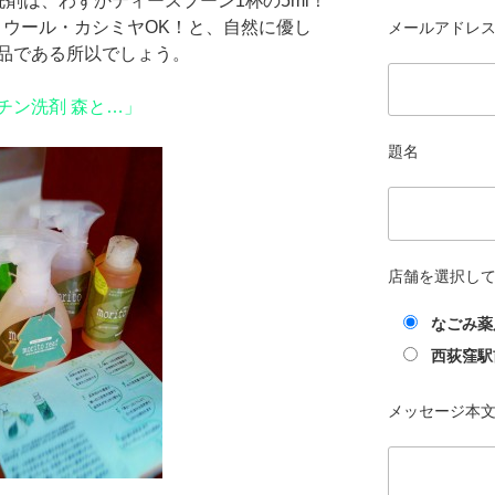
剤は、わずかティースプーン1杯の5ml！
！ウール・カシミヤOK！と、自然に優し
メールアドレス 
品である所以でしょう。
チン洗剤 森と…」
題名
店舗を選択し
なごみ薬
西荻窪駅
メッセージ本