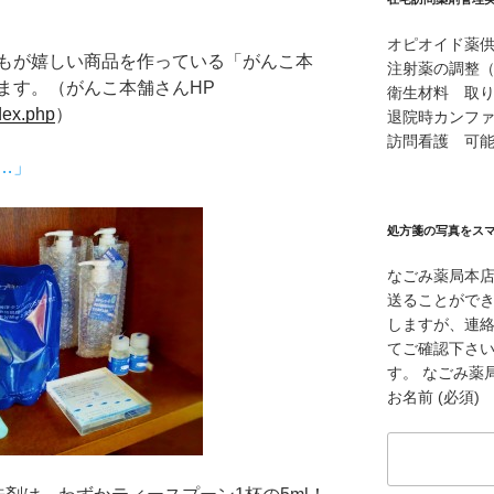
オピオイド薬
もが嬉しい商品を作っている「がんこ本
注射薬の調整
ます。（がんこ本舗さんHP
衛生材料 取
dex.php
）
退院時カンフ
訪問看護 可
…」
処方箋の写真をス
なごみ薬局本
送ることができ
しますが、連
てご確認下さ
す。 なごみ薬局本
お名前 (必須)