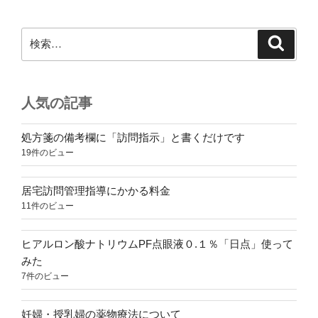
検
検
索
索:
人気の記事
処方箋の備考欄に「訪問指示」と書くだけです
19件のビュー
居宅訪問管理指導にかかる料金
11件のビュー
ヒアルロン酸ナトリウムPF点眼液０.１％「日点」使って
みた
7件のビュー
妊婦・授乳婦の薬物療法について