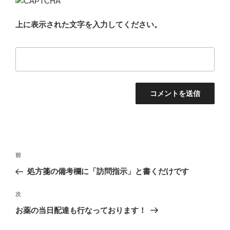
上に表示された文字を入力してください。
投
前
前
稿
の
処方箋の備考欄に「訪問指示」と書くだけです
ナ
投
ビ
稿
次
次
ゲ
の
お薬の当日配達も行なっております！
投
ー