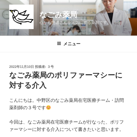
コ
ン
なごみ薬局
テ
心から患者さんを元気にする薬局です。
ン
ツ
へ
メニュー
ス
キ
ッ
投
2022年11月10日
投稿者:
３号
プ
稿
なごみ薬局のポリファーマシーに
日:
対する介入
こんにちは。中野区のなごみ薬局在宅医療チーム・訪問
薬剤師の３号です
今回は、なごみ薬局在宅医療チームが行なった、ポリフ
ァーマシーに対する介入について書きたいと思います。