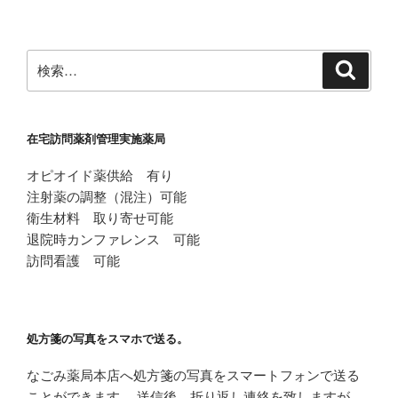
稿
シ
ョ
ン
検
検
索
索:
在宅訪問薬剤管理実施薬局
オピオイド薬供給 有り
注射薬の調整（混注）可能
衛生材料 取り寄せ可能
退院時カンファレンス 可能
訪問看護 可能
処方箋の写真をスマホで送る。
なごみ薬局本店へ処方箋の写真をスマートフォンで送る
ことができます。 送信後、折り返し連絡を致しますが、