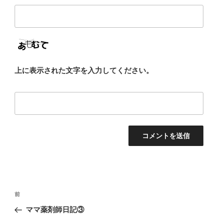
上に表示された文字を入力してください。
投
前
前
稿
の
ママ薬剤師日記③
ナ