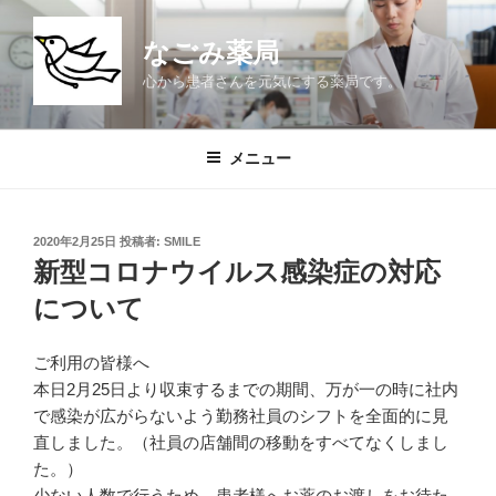
コ
ン
なごみ薬局
テ
心から患者さんを元気にする薬局です。
ン
ツ
へ
メニュー
ス
キ
ッ
投
2020年2月25日
投稿者:
SMILE
プ
稿
新型コロナウイルス感染症の対応
日:
について
ご利用の皆様へ
本日2月25日より収束するまでの期間、万が一の時に社内
で感染が広がらないよう勤務社員のシフトを全面的に見
直しました。（社員の店舗間の移動をすべてなくしまし
た。）
少ない人数で行うため、患者様へお薬のお渡しをお待た