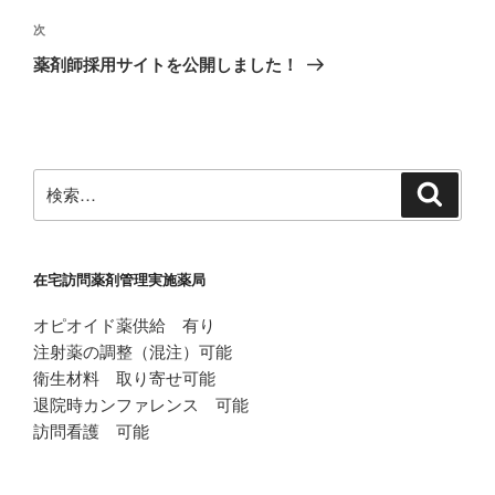
投
ビ
稿
次
次
ゲ
の
薬剤師採用サイトを公開しました！
投
ー
稿
シ
ョ
ン
検
検
索
索:
在宅訪問薬剤管理実施薬局
オピオイド薬供給 有り
注射薬の調整（混注）可能
衛生材料 取り寄せ可能
退院時カンファレンス 可能
訪問看護 可能