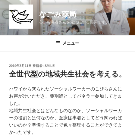
コ
ン
なごみ薬局
テ
心から患者さんを元気にする薬局です。
ン
ツ
へ
メニュー
ス
キ
ッ
投
2019年3月11日
投稿者:
SMILE
プ
稿
全世代型の地域共生社会を考える。
日:
ハワイから来られたソーシャルワーカーのこびらさんに
お声がけいただき、薬剤師としてパネラー参加してきま
した。
地域共生社会とはどんなものなのか、ソーシャルワーカ
ーの役割とは何なのか、医療従事者としてどう関われば
いいのか？準備することで色々整理することができてよ
かったです。