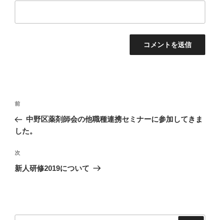
投
前
前
稿
の
中野区薬剤師会の他職種連携セミナーに参加してきま
ナ
投
した。
ビ
稿
ゲ
次
次
の
ー
新人研修2019について
投
シ
稿
ョ
ン
検