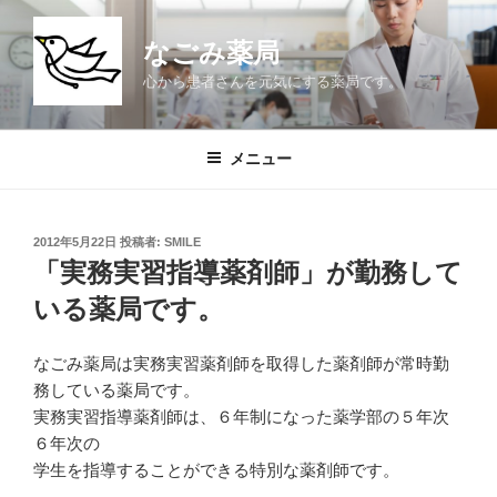
コ
ン
なごみ薬局
テ
心から患者さんを元気にする薬局です。
ン
ツ
へ
メニュー
ス
キ
ッ
投
2012年5月22日
投稿者:
SMILE
プ
稿
「実務実習指導薬剤師」が勤務して
日:
いる薬局です。
なごみ薬局は実務実習薬剤師を取得した薬剤師が常時勤
務している薬局です。
実務実習指導薬剤師は、６年制になった薬学部の５年次
６年次の
学生を指導することができる特別な薬剤師です。