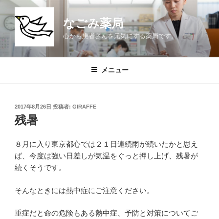
コ
ン
なごみ薬局
テ
心から患者さんを元気にする薬局です。
ン
ツ
へ
メニュー
ス
キ
ッ
投
2017年8月26日
投稿者:
GIRAFFE
プ
稿
残暑
日:
８月に入り東京都心では２１日連続雨が続いたかと思え
ば、今度は強い日差しが気温をぐっと押し上げ、残暑が
続くそうです。
そんなときには熱中症にご注意ください。
重症だと命の危険もある熱中症、予防と対策についてご