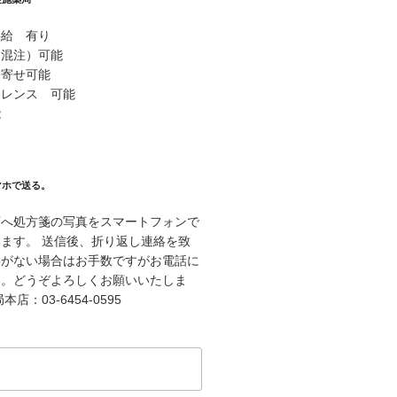
供給 有り
（混注）可能
り寄せ可能
ァレンス 可能
能
マホで送る。
店へ処方箋の写真をスマートフォンで
ます。 送信後、折り返し連絡を致
絡がない場合はお手数ですがお電話に
い。どうぞよろしくお願いいたしま
店：03-6454-0595