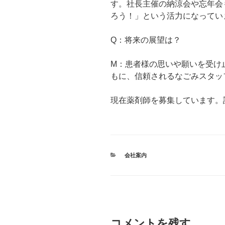
す。社長主催の納涼会や忘年会
ろう！」という活力になってい
Q：将来の展望は？
M：患者様の思いや願いを受け
もに、信頼されるなごみスタッ
現在薬剤師を募集しています。
カ
会社案内
テ
ゴ
リ
ー
コメントを残す