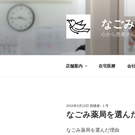
コ
ン
テ
なごみ
ン
ツ
心から患者さん
へ
ス
キ
ッ
店舗案内
在宅医療
会
プ
投
2015年2月12日
投稿者:
１号
稿
なごみ薬局を選ん
日:
なごみ薬局を選んだ理由