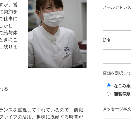
すが、営
メールアドレス 
に契約を
て仕事に
しかし、
で給与体
ときにこ
題名
は残りま
店舗を選択し
なごみ薬
れる
西荻窪駅
メッセージ本
ランスを重視してくれているので、前職
ファイブの活用、趣味に没頭する時間が