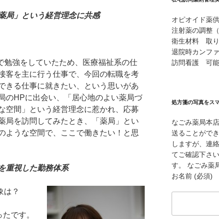
薬局」という経営理念に共感
オピオイド薬
注射薬の調整
衛生材料 取
退院時カンフ
で勉強をしていたため、医療福祉系の仕
訪問看護 可
接客を主に行う仕事で、今回の転職を考
できる仕事に就きたい、という思いがあ
局のHPに出会い、「居心地のよい薬局づ
処方箋の写真をス
な空間」という経営理念に惹かれ、応募
薬局を訪問してみたとき、「薬局」とい
なごみ薬局本
のような空間で、ここで働きたい！と思
送ることができ
しますが、連
てご確認下さ
す。 なごみ薬局本
を重視した勤務体系
お名前 (必須)
象は？
ったです。