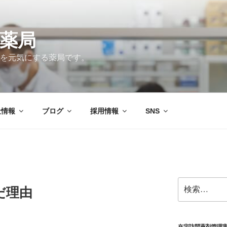
薬局
を元気にする薬局です。
社情報
ブログ
採用情報
SNS
検
だ理由
索:
在宅訪問薬剤管理