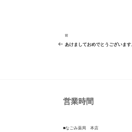
投
前
前
稿
の
あけましておめでとうございます
投
ナ
稿
ビ
ゲ
ー
シ
営業時間
ョ
ン
■なごみ薬局 本店