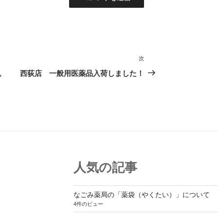
次
次
の
。
西荻店 一般用医薬品入荷しました！
投
稿
人気の記事
なごみ薬局の「薬袋（やくたい）」について
4件のビュー