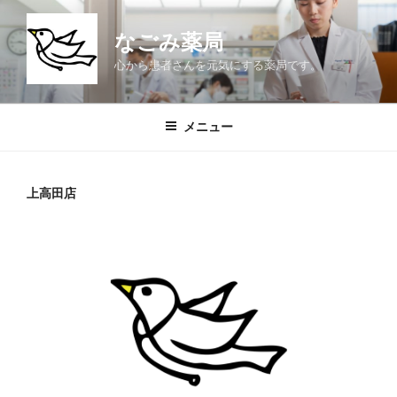
コ
ン
なごみ薬局
テ
心から患者さんを元気にする薬局です。
ン
ツ
へ
メニュー
ス
キ
ッ
上高田店
プ