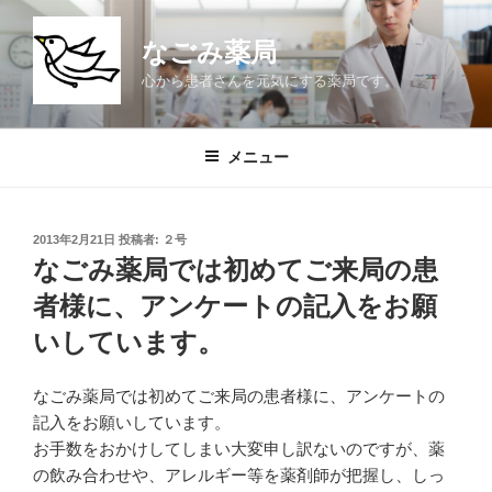
コ
ン
なごみ薬局
テ
心から患者さんを元気にする薬局です。
ン
ツ
へ
メニュー
ス
キ
ッ
投
2013年2月21日
投稿者:
２号
プ
稿
なごみ薬局では初めてご来局の患
日:
者様に、アンケートの記入をお願
いしています。
なごみ薬局では初めてご来局の患者様に、アンケートの
記入をお願いしています。
お手数をおかけしてしまい大変申し訳ないのですが、薬
の飲み合わせや、アレルギー等を薬剤師が把握し、しっ