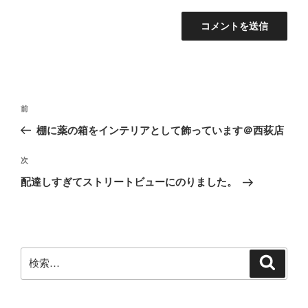
投
前
前
稿
の
棚に薬の箱をインテリアとして飾っています＠西荻店
ナ
投
ビ
稿
次
次
ゲ
の
配達しすぎてストリートビューにのりました。
投
ー
稿
シ
ョ
ン
検
検
索
索: